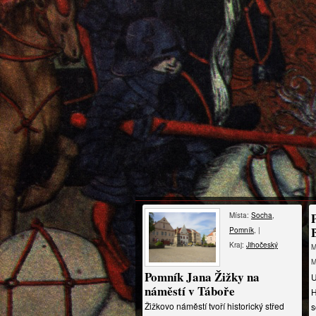
Místa:
Socha
,
Pomník
, |
Kraj:
Jihočeský
M
M
Pomník Jana Žižky na
U
náměstí v Táboře
H
Žižkovo náměstí tvoří historický střed
s