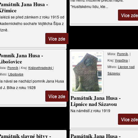
Památník Jana Husa -
”Husitskému lidu, kte...
Křimice
Více zde
alézá se před zámkem z roku 1915 od
kademického sochaře Vojtěcha Šípa z
lzně.
Více zde
Pomník Jana Husa -
Místa:
Pomník
, |
Libošovice
Kraj:
Vysočina
|
Město:
Lipnice nad
ísta:
Pomník
| Kraj:
Královéhradecký
|
Sázavou
ěsto:
Libošovice
a návsi se nachází pomník Jana Husa
d J. Bílka z roku 1928
Více zde
Památník Jana Husa -
Lipnice nad Sázavou
Na náměstí z roku 1919
Více zde
Památník slavné bitvy -
Památník Jana Husa -