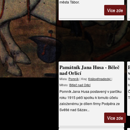
města Tábor.
Více zde
Památník Jana Husa - Běleč
nad Orlicí
Místa:
Pomník
| Kraj:
Královéhradecký
|
M
Město:
Běleč nad Orlicí
M
Pomník Jana Husa postavený v parčíku
Č
roku 1915 péčí spolku k tomuto účelu
T
založenému je dílem firmy Podpěra ze
Světlé nad Sázav...
Více zde