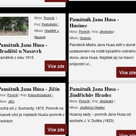
Památník Jana Husa -
Místa:
Pomník
, |
Husinec
Kraj:
Pardubický
|
Město:
Hradiště u
Místa:
Pomník
| Kraj:
Jihočeský
|
Nasavrk
Město:
Husinec
Památník Jana Husa -
Památník Mistra Jana Husa sídlí v domě
Hradiště u Nasavrk
postaveném na místě bývalého rodného
amátník z roku 1915
domu Jana Husa. Najdete jej na hlavní
průjezdní ul...
Více zde
Více zde
Památník Jana Husa - Jičín
Památník Jana Husa -
Jindřichův Hradec
ísta:
Pomník
| Kraj:
Královéhradecký
|
Místa:
Pomník
| Kraj:
Jihočeský
|
ěsto:
Jičín
ocha od J. Suchardy, 1872 .Pomník na
Město:
Jindřichův Hradec
Husovy sady – pomník Jana Husa od
usově ulici je nejstarší Husův pomník v
sochaře J. V. Duška (1923)
echách
Více zde
Více zde