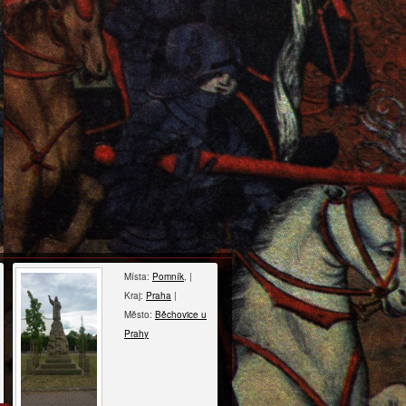
Místa:
Pomník
, |
Kraj:
Praha
|
Město:
Běchovice u
Prahy