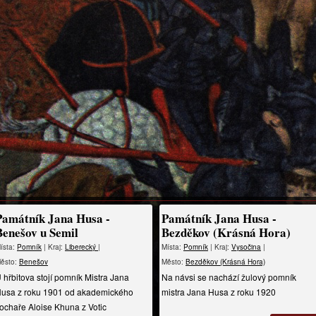
Památník Jana Husa -
Památník Jana Husa -
Benešov u Semil
Bezděkov (Krásná Hora)
ísta:
Pomník
| Kraj:
Liberecký
|
Místa:
Pomník
| Kraj:
Vysočina
|
ěsto:
Benešov
Město:
Bezděkov (Krásná Hora)
 hřbitova stojí pomník Mistra Jana
Na návsi se nachází žulový pomník
usa z roku 1901 od akademického
mistra Jana Husa z roku 1920
ochaře Aloise Khuna z Votic