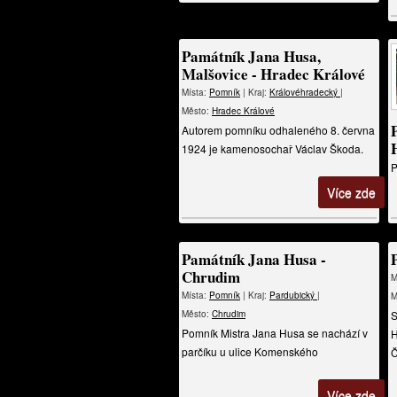
Památník Jana Husa,
Malšovice - Hradec Králové
Místa:
Pomník
| Kraj:
Královéhradecký
|
Město:
Hradec Králové
Autorem pomníku odhaleného 8. června
1924 je kamenosochař Václav Škoda.
P
Více zde
Památník Jana Husa -
Chrudim
M
Místa:
Pomník
| Kraj:
Pardubický
|
M
Město:
Chrudim
S
Pomník Mistra Jana Husa se nachází v
H
parčíku u ulice Komenského
Č
Více zde