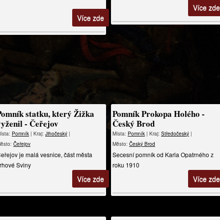
Více zde
Více zde
Pomník statku, který Žižka
Pomník Prokopa Holého -
vyženil - Čeřejov
Český Brod
ísta:
Pomník
| Kraj:
Jihočeský
|
Místa:
Pomník
| Kraj:
Středočeský
|
ěsto:
Čeřejov
Město:
Český Brod
eřejov je malá vesnice, část města
Secesní pomník od Karla Opatrného z
rhové Sviny
roku 1910
Více zde
Více zde