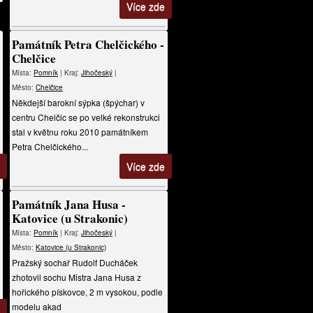
Více zde
Památník Petra Chelčického -
Chelčice
Místa:
Pomník
| Kraj:
Jihočeský
|
Město:
Chelčice
Někdejší barokní sýpka (špýchar) v
centru Chelčic se po velké rekonstrukci
stal v květnu roku 2010 památníkem
Petra Chelčického...
Více zde
Památník Jana Husa -
Katovice (u Strakonic)
Místa:
Pomník
| Kraj:
Jihočeský
|
Město:
Katovice (u Strakonic)
Pražský sochař Rudolf Ducháček
zhotovil sochu Mistra Jana Husa z
hořického pískovce, 2 m vysokou, podle
modelu akad