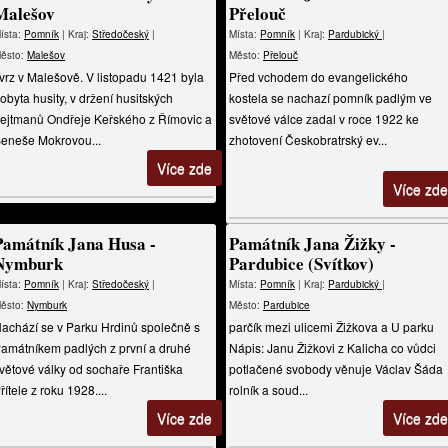
Malešov
Přelouč
ísta:
Pomník
| Kraj:
Středočeský
|
Místa:
Pomník
| Kraj:
Pardubický
|
ěsto:
Malešov
Město:
Přelouč
vrz v Malešově. V listopadu 1421 byla
Před vchodem do evangelického
obyta husity, v držení husitských
kostela se nachazí pomník padlým ve
ejtmanů Ondřeje Keřského z Římovic a
světové válce zadal v roce 1922 ke
eneše Mokrovou...
zhotovení Českobratrský ev...
Více zde
Více zde
Památník Jana Husa -
Památník Jana Žižky -
Nymburk
Pardubice (Svítkov)
ísta:
Pomník
| Kraj:
Středočeský
|
Místa:
Pomník
| Kraj:
Pardubický
|
ěsto:
Nymburk
Město:
Pardubice
achází se v Parku Hrdinů společně s
parčík mezi ulicemi Žižkova a U parku
amátníkem padlých z první a druhé
Nápis: Janu Žižkovi z Kalicha co vůdci
větové války od sochaře Františka
potlačené svobody věnuje Václav Šáda
řítele z roku 1928....
rolník a soud...
Více zde
Více zde