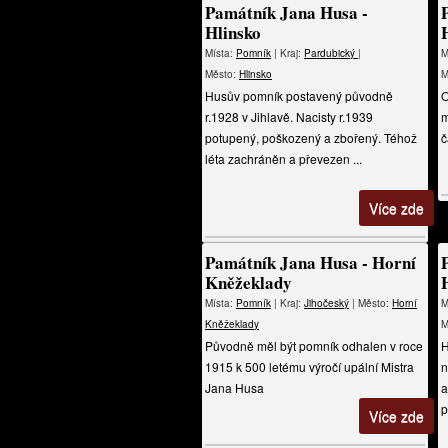
Památník Jana Husa -
Hlinsko
Místa:
Pomník
| Kraj:
Pardubický
|
M
Město:
Hlinsko
M
Husův pomník postavený původně
O
r.1928 v Jihlavě. Nacisty r.1939
m
potupený, poškozený a zbořený. Téhož
č
léta zachráněn a převezen ...
Více zde
Památník Jana Husa - Horní
Kněžeklady
Místa:
Pomník
| Kraj:
Jihočeský
| Město:
Horní
M
Kněžeklady
M
Původně měl být pomník odhalen v roce
H
1915 k 500 letému výročí upální Mistra
n
Jana Husa
a
p
Více zde