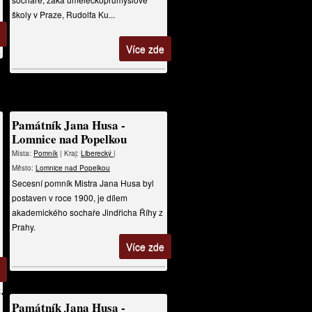
školy v Praze, Rudolfa Ku...
Více zde
Památník Jana Husa -
Lomnice nad Popelkou
Místa:
Pomník
| Kraj:
Liberecký
|
Město:
Lomnice nad Popelkou
Secesní pomník Mistra Jana Husa byl
postaven v roce 1900, je dílem
akademického sochaře Jindřicha Říhy z
Prahy.
Více zde
Památník Jana Husa -