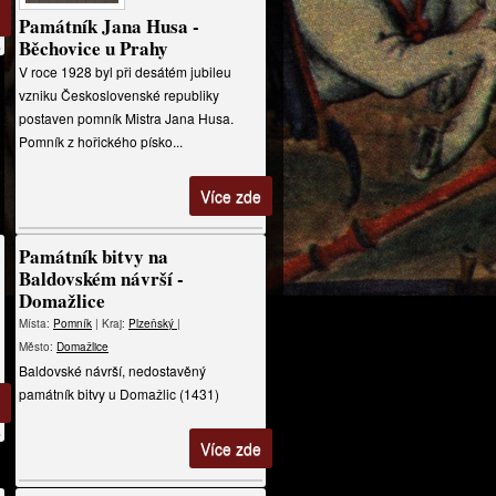
Památník Jana Husa -
Běchovice u Prahy
V roce 1928 byl při desátém jubileu
vzniku Československé republiky
postaven pomník Mistra Jana Husa.
Pomník z hořického písko...
Více zde
Památník bitvy na
Baldovském návrší -
Domažlice
Místa:
Pomník
| Kraj:
Plzeňský
|
Město:
Domažlice
Baldovské návrší, nedostavěný
památník bitvy u Domažlic (1431)
Více zde