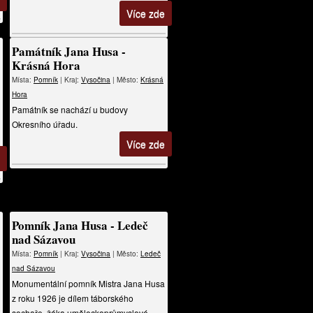
Více zde
Památník Jana Husa -
Krásná Hora
Místa:
Pomník
| Kraj:
Vysočina
| Město:
Krásná
Hora
Památník se nachází u budovy
Okresního úřadu.
Více zde
Pomník Jana Husa - Ledeč
nad Sázavou
Místa:
Pomník
| Kraj:
Vysočina
| Město:
Ledeč
nad Sázavou
Monumentální pomník Mistra Jana Husa
z roku 1926 je dílem táborského
sochaře, žáka uměleckoprůmyslové