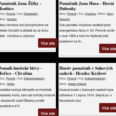
Památník Jana Žižky -
Památník Jana Husa - Horní
Honbice
Dubenky
ísta:
Pomník
| Kraj:
Pardubický
|
Místa:
Pomník
| Kraj:
Vysočina
| Město:
Horní
ěsto:
Honbice
Dubenky
bec Honbice leží jihovýchodně od
Tuto památku můžeme navštívit před
ěsta Chrudim a skládá se ze dvou
evangelickou farou č. 54. Pomník vznikl
ástí - Honbice a Libanice
v roce 1965 a tvoří ho čtyřboký sokl
postavení na čt...
Více zde
Více zde
Pomník husitské bitvy -
Husův památník v Sukových
Hořice - Chvalina
sadech - Hradec Králové
ísta:
Pomník
| Kraj:
Královéhradecký
|
Místa:
Pomník
| Kraj:
Královéhradecký
|
ěsto:
Hořice
Město:
Hradec Králové
usitská mohyla Mohejlík na Hořelidě
Husova busta v Sukových sadech byla
edaleko Hořic, kam dal hořický vinárník
odhalena 11.srpna 1914. Stejná je i v
 slavjanofil Josef Šťastný umístit
Nezvalově ulici.
amátník k 470
Více zde
Více zde