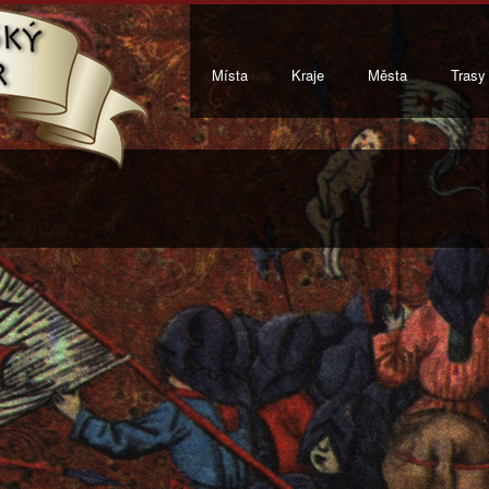
Místa
Kraje
Města
Trasy