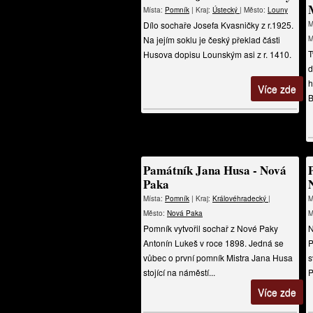
Místa:
Pomník
| Kraj:
Ústecký
| Město:
Louny
Dílo sochaře Josefa Kvasničky z r.1925.
M
Na jejím soklu je český překlad části
M
T
Husova dopisu Lounským asi z r. 1410.
d
h
Více zde
B
Památník Jana Husa - Nová
Paka
Místa:
Pomník
| Kraj:
Královéhradecký
|
M
Město:
Nová Paka
M
Pomník vytvořil sochař z Nové Paky
N
Antonín Lukeš v roce 1898. Jedná se
P
vůbec o první pomník Mistra Jana Husa
s
stojící na náměstí...
P
Více zde