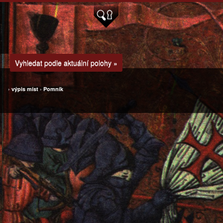
Vyhledat podle aktuální polohy »
›
výpis míst
›
Pomník