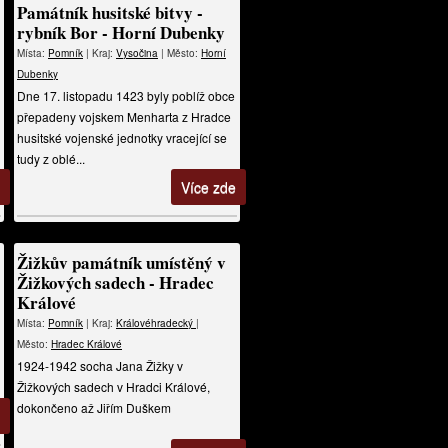
Památník husitské bitvy -
rybník Bor - Horní Dubenky
Místa:
Pomník
| Kraj:
Vysočina
| Město:
Horní
Dubenky
Dne 17. listopadu 1423 byly poblíž obce
přepadeny vojskem Menharta z Hradce
husitské vojenské jednotky vracející se
tudy z oblé...
Více zde
Žižkův památník umístěný v
Žižkových sadech - Hradec
Králové
Místa:
Pomník
| Kraj:
Královéhradecký
|
Město:
Hradec Králové
1924-1942 socha Jana Žižky v
Žižkových sadech v Hradci Králové,
dokončeno až Jiřím Duškem