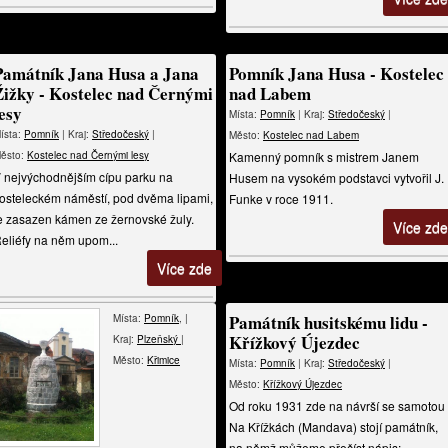
Památník Jana Husa a Jana
Pomník Jana Husa - Kostelec
Žižky - Kostelec nad Černými
nad Labem
lesy
Místa:
Pomník
| Kraj:
Středočeský
|
ísta:
Pomník
| Kraj:
Středočeský
|
Město:
Kostelec nad Labem
ěsto:
Kostelec nad Černými lesy
Kamenný pomník s mistrem Janem
 nejvýchodnějším cípu parku na
Husem na vysokém podstavci vytvořil J.
osteleckém náměstí, pod dvěma lipami,
Funke v roce 1911.
e zasazen kámen ze žernovské žuly.
Více zde
eliéfy na něm upom...
Více zde
Památník husitskému lidu -
Místa:
Pomník
, |
Křížkový Újezdec
Kraj:
Plzeňský
|
Město:
Křimice
Místa:
Pomník
| Kraj:
Středočeský
|
Město:
Křížkový Újezdec
Od roku 1931 zde na návrší se samotou
Na Křížkách (Mandava) stojí památník,
na němž můžeme přečíst nápis: