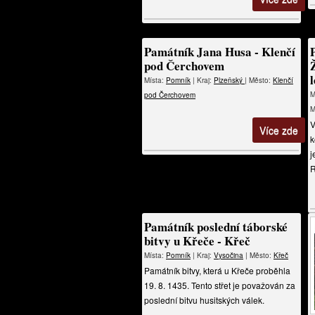
Památník Jana Husa - Klenčí
pod Čerchovem
Místa:
Pomník
| Kraj:
Plzeňský
| Město:
Klenčí
M
pod Čerchovem
M
V
Více zde
k
j
R
Památník poslední táborské
bitvy u Křeče - Křeč
Místa:
Pomník
| Kraj:
Vysočina
| Město:
Křeč
Památník bitvy, která u Křeče proběhla
19. 8. 1435. Tento střet je považován za
poslední bitvu husitských válek.