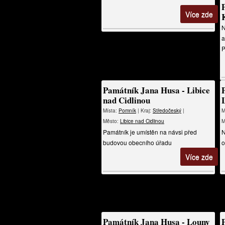
Více zde
N
a
P
Památník Jana Husa - Libice
nad Cidlinou
Místa:
Pomník
| Kraj:
Středočeský
|
M
Město:
Libice nad Cidlinou
M
Památník je umístěn na návsi před
N
budovou obecního úřadu
o
Více zde
Památník Jana Husa - Louny