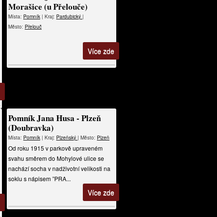
Morašice (u Přelouče)
Místa:
Pomník
| Kraj:
Pardubický
|
Město:
Přelouč
Více zde
Pomník Jana Husa - Plzeň
(Doubravka)
Místa:
Pomník
| Kraj:
Plzeňský
| Město:
Plzeň
Od roku 1915 v parkově upraveném
svahu směrem do Mohylové ulice se
nachází socha v nadživotní velikosti na
soklu s nápisem ”PRA...
Více zde