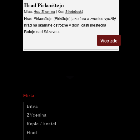
Hrad Pirkenštejn
Místa:
Hrad
Zřícenina
| Kraj:
Středočeský
Hrad Pirkenštejn (Pirkštejn) jako fara a zvonice využitý
hrad na skalnaté ostrožně v dolní části městečka
Rataje nad Sázavou.
Více zde
Místa:
Bitva
Zřícenina
Kaple / kostel
Hrad