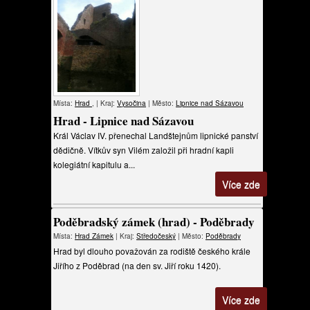
Místa:
Hrad
, | Kraj:
Vysočina
| Město:
Lipnice nad Sázavou
Hrad - Lipnice nad Sázavou
Král Václav IV. přenechal Landštejnům lipnické panství
dědičně. Vítkův syn Vilém založil při hradní kapli
kolegiátní kapitulu a...
Více zde
Poděbradský zámek (hrad) - Poděbrady
Místa:
Hrad
Zámek
| Kraj:
Středočeský
| Město:
Poděbrady
Hrad byl dlouho považován za rodiště českého krále
Jiřího z Poděbrad (na den sv. Jiří roku 1420).
Více zde