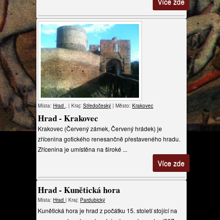
Více zde
Místa:
Hrad
, | Kraj:
Středočeský
| Město:
Krakovec
Hrad - Krakovec
Krakovec (Červený zámek, Červený hrádek) je
zřícenina gotického renesančně přestaveného hradu.
Zřícenina je umístěna na široké ...
Více zde
Hrad - Kunětická hora
Místa:
Hrad
| Kraj:
Pardubický
Kunětická hora je hrad z počátku 15. století stojící na