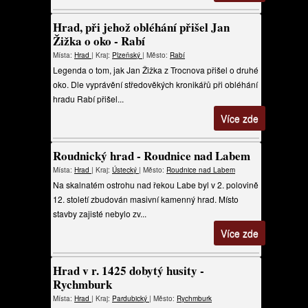
Hrad, při jehož obléhání přišel Jan
Žižka o oko - Rabí
Místa:
Hrad
| Kraj:
Plzeňský
| Město:
Rabí
Legenda o tom, jak Jan Žižka z Trocnova přišel o druhé
oko. Dle vyprávění středověkých kronikářů při obléhání
hradu Rabí přišel...
Více zde
Roudnický hrad - Roudnice nad Labem
Místa:
Hrad
| Kraj:
Ústecký
| Město:
Roudnice nad Labem
Na skalnatém ostrohu nad řekou Labe byl v 2. polovině
12. století zbudován masivní kamenný hrad. Místo
stavby zajisté nebylo zv...
Více zde
Hrad v r. 1425 dobytý husity -
Rychmburk
Místa:
Hrad
| Kraj:
Pardubický
| Město:
Rychmburk