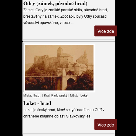
Odry (zámek, původně hrad)
Zámek Odry je zaniklé panské sídlo, původně hrad,
přestavěný na zámek. Zpočátku byly Odry součástí
vévodství opavského, v roce ...
Více zde
Místa:
Hrad
, | Kraj:
Karlovarský
| Město:
Loket
Loket - hrad
Loket je český hrad, který se tyčí nad řekou Ohří v
chráněné krajinné oblasti Slavkovský les.
Více zde