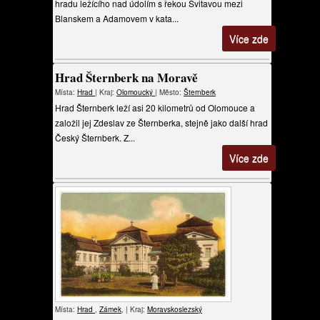
hradu ležícího nad údolím s řekou Svitavou mezi
Blanskem a Adamovem v kata...
Více zde
Hrad Šternberk na Moravě
Místa:
Hrad
| Kraj:
Olomoucký
| Město:
Šternberk
Hrad Šternberk leží asi 20 kilometrů od Olomouce a
založil jej Zdeslav ze Šternberka, stejně jako další hrad
Český Šternberk. Z...
Více zde
Místa:
Hrad
,
Zámek
, | Kraj:
Moravskoslezský