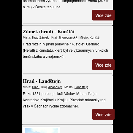
osamoceném výrazném stejnojmenném vrchu (307 m
n. m.) v České tabuli ne...
Více zde
Zámek (hrad) - Kunštát
Místa:
Hrad
Zámek
| Kraj:
Jihomoravský
| Město:
Kunštát
Hrad rozšířil v první polovině 14. století Gerhard
(Heralt) z Kunštátu, který byl ve významných funkcích
brněnského a znojemské...
Více zde
Hrad - Landštejn
Místa:
Hrad
| Kraj:
Jihočeský
| Město:
Landštejn
Roku 1381 postoupil král Václav IV. Landštejn
Konrádovi Krajířovi z Krajku. Původně rakouský rod
však v Čechách rychle zdomácněl.
Více zde