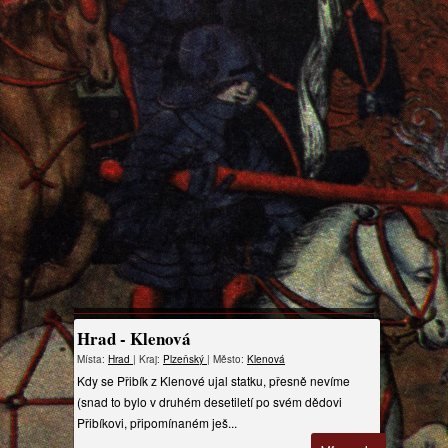
Hrad - Klenová
Místa:
Hrad
| Kraj:
Plzeňský
| Město:
Klenová
Kdy se Přibík z Klenové ujal statku, přesně nevíme
(snad to bylo v druhém desetiletí po svém dědovi
Přibíkovi, připomínaném ješ...