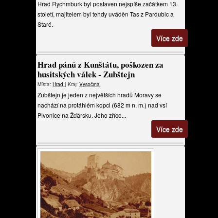
Hrad Rychmburk byl postaven nejspíše začátkem 13.
století, majitelem byl tehdy uváděn Tas z Pardubic a
Staré.
Více zde
Hrad pánů z Kunštátu, poškozen za
husitských válek - Zubštejn
Místa:
Hrad
| Kraj:
Vysočina
Zubštejn je jeden z největších hradů Moravy se
nachází na protáhlém kopci (682 m n. m.) nad vsí
Pivonice na Žďársku. Jeho zříce...
Více zde