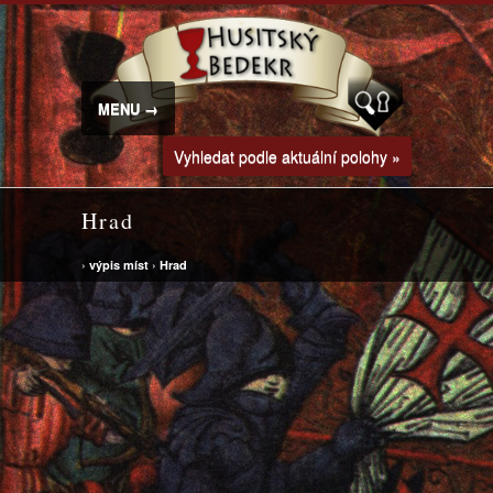
MENU →
Vyhledat podle aktuální polohy »
Hrad
›
výpis míst
›
Hrad