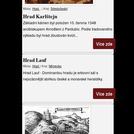
Místa:
Hrad
, | Kraj:
Středočeský
Hrad Karlštejn
Základní kámen byl položen 10. června 1348
arcibiskupem Arnoštem z Pardubic. Podle tradovaného
výkladu byl hrad zbudován kvůli...
Více zde
Hrad Lauf
Místa:
Hrad
| Kraj:
Německo
Hrad Lauf - Dominantou hradu je erbovní sál s
nejvzácnější sbírkou české a moravské heraldiky.
Více zde