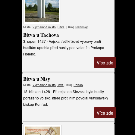
Místa:
Významné místo
,
Bitva
, | Kraj:
Plzeňský
Bitva u Tachova
3. srpen 1427 - Vojska třetí křížové výpravy proti
husitům uprchla před husity pod velením Prokopa
Holého.
Více zde
Bitva u Nisy
Místa:
Významné místo
Bitva
| Kraj:
Polsko
18. březen 1428 - Při rejse do Slezska bylo husity
poraženo vojsko, které proti nim povolal vratislavský
biskup Konrád.
Více zde