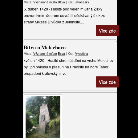
Místa:
Významné místo
Bitva
| Kraj:
Jihočeský
5. duben 1420 - Husité pod velením Jana Žižky
preventivním úderem odvrátili očekávaný útok ze
strany Mikeše Divůčka z Jemniště....
Více zde
Bitva u Melechova
Místa:
Významné místo
Bitva
| Kraj:
Vysočina
květen 1420 - Husité shromáždění na vrchu Melechov,
byli při pokusu o přesun na Hradiště na hoře Tábor
přepadeni královskými vo...
Více zde