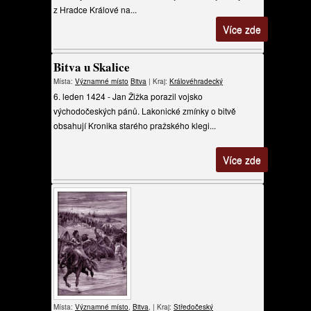
z Hradce Králové na...
Více zde
Bitva u Skalice
Místa:
Významné místo
Bitva
| Kraj:
Královéhradecký
6. leden 1424 - Jan Žižka porazil vojsko
východočeských pánů. Lakonické zmínky o bitvě
obsahují Kronika starého pražského klegi...
Více zde
Místa:
Významné místo
,
Bitva
, | Kraj:
Středočeský