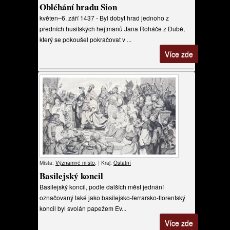
Obléhání hradu Sion
květen–6. září 1437 - Byl dobyt hrad jednoho z
předních husitských hejtmanů Jana Roháče z Dubé,
který se pokoušel pokračovat v ...
Více zde
Místa:
Významné místo
, | Kraj:
Ostatní
Basilejský koncil
Basilejský koncil, podle dalších měst jednání
označovaný také jako basilejsko-ferrarsko-florentský
koncil byl svolán papežem Ev...
Více zde