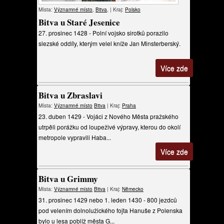
Místa:
Významné místo
,
Bitva
, | Kraj:
Polsko
Bitva u Staré Jesenice
27. prosinec 1428 - Polní vojsko sirotků porazilo
slezské oddíly, kterým velel kníže Jan Minsterberský.
Více zde
Bitva u Zbraslavi
Místa:
Významné místo
Bitva
| Kraj:
Praha
23. duben 1429 - Vojáci z Nového Města pražského
utrpěli porážku od loupeživé výpravy, kterou do okolí
metropole vypravili Haba...
Více zde
Bitva u Grimmy
Místa:
Významné místo
Bitva
| Kraj:
Německo
31. prosinec 1429 nebo 1. leden 1430 - 800 jezdců
pod velením dolnolužického fojta Hanuše z Polenska
bylo u lesa poblíž města G...