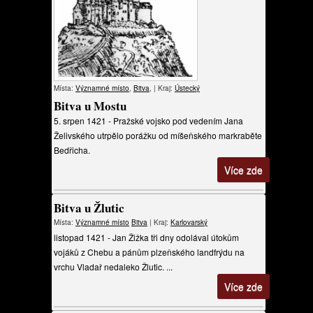
Místa:
Významné místo
,
Bitva
, | Kraj:
Ústecký
Bitva u Mostu
5. srpen 1421 - Pražské vojsko pod vedením Jana
Želivského utrpělo porážku od míšeňského markraběte
Bedřicha.
Více zde
Bitva u Žlutic
Místa:
Významné místo
Bitva
| Kraj:
Karlovarský
listopad 1421 - Jan Žižka tři dny odolával útokům
vojáků z Chebu a pánům plzeňského landfrýdu na
vrchu Vladař nedaleko Žlutic. ...
Více zde