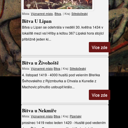
Místa:
Významné místo
,
Bitva
, | Kraj:
Středočeský
Bitva U Lipan
Bitva u Lipan se odehrála v neděli 30. května 1434 v
lokalitě mezi vsí Hřiby a kótou 367 Lipská hora stojící
přibližně jeden ki...
Více zde
Bitva u Živohoště
Místa:
Významné místo
Bitva
| Kraj:
Středočeský
4. listopad 1419 - 4000 husitů pod velením Břeňka
Švihovského z Rýzmburka a Chvala a Kuneše z
Machovic přinutilo ustoupit králo...
Více zde
Bitva u Nekmíře
Místa:
Významné místo
Bitva
| Kraj:
Plzeňský
prosinec 1419 nebo leden 1420 - Husité pod vedením