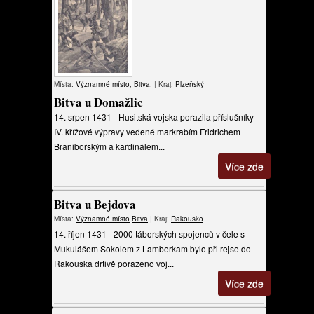
Místa:
Významné místo
,
Bitva
, | Kraj:
Plzeňský
Bitva u Domažlic
14. srpen 1431 - Husitská vojska porazila příslušníky
IV. křížové výpravy vedené markrabím Fridrichem
Braniborským a kardinálem...
Více zde
Bitva u Bejdova
Místa:
Významné místo
Bitva
| Kraj:
Rakousko
14. říjen 1431 - 2000 táborských spojenců v čele s
Mukulášem Sokolem z Lamberkam bylo při rejse do
Rakouska drtivě poraženo voj...
Více zde