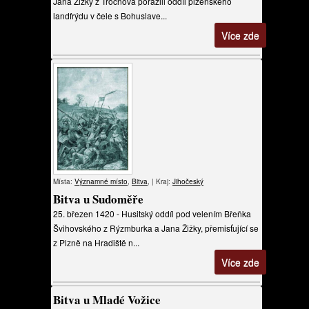
Jana Žižky z Trocnova porazili oddíl plzeňského
landfrýdu v čele s Bohuslave...
Více zde
Místa:
Významné místo
,
Bitva
, | Kraj:
Jihočeský
Bitva u Sudoměře
25. březen 1420 - Husitský oddíl pod velením Břeňka
Švihovského z Rýzmburka a Jana Žižky, přemisťující se
z Plzně na Hradiště n...
Více zde
Bitva u Mladé Vožice