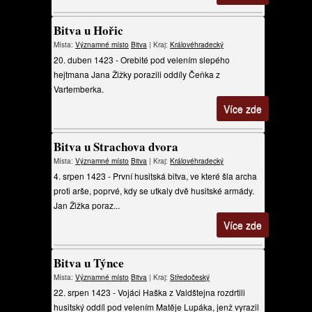
Bitva u Hořic
Místa:
Významné místo
Bitva
| Kraj:
Královéhradecký
20. duben 1423 - Orebité pod velením slepého
hejtmana Jana Žižky porazili oddíly Čeňka z
Vartemberka.
Více zde
Bitva u Strachova dvora
Místa:
Významné místo
Bitva
| Kraj:
Královéhradecký
4. srpen 1423 - První husitská bitva, ve které šla archa
proti arše, poprvé, kdy se utkaly dvě husitské armády.
Jan Žižka poraz...
Více zde
Bitva u Týnce
Místa:
Významné místo
Bitva
| Kraj:
Středočeský
22. srpen 1423 - Vojáci Haška z Valdštejna rozdrtili
husitský oddíl pod velením Matěje Lupáka, jenž vyrazil