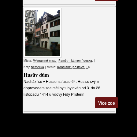
Místa:
Významné místo
,
Pamětní kámen / deska
, |
Kraj:
Německo
| Město:
Konstanz (Kostnice, D)
Husův dům
Nachází se v Hussenstrasse 64. Hus se svým
doprovodem zde měl být ubytován od 3. do 28.
listopadu 1414 u vdovy Fidy Pfisterin.
Více zde