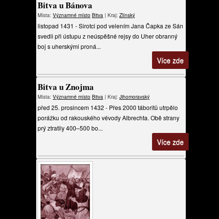
Bitva u Bánova
Místa:
Významné místo
Bitva
| Kraj:
Zlínský
listopad 1431 - Sirotci pod velením Jana Čapka ze Sán
svedli při ústupu z neúspěšné rejsy do Uher obranný
boj s uherskými proná...
Více zde
Bitva u Znojma
Místa:
Významné místo
Bitva
| Kraj:
Jihomoravský
před 25. prosincem 1432 - Přes 2000 táboritů utrpělo
porážku od rakouského vévody Albrechta. Obě strany
prý ztratily 400–500 bo...
Více zde