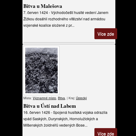
Bitva u Malešova
7. červen 1424 - Východočeští husité vedení Janem
Žižkou dosáhli rozhodného vítězství nad armádou
vojenské koalice složené z pr...
Více zde
Místa:
Významné místo
,
Bitva
, | Kraj:
Ústecký
Bitva u Ústí nad Labem
16. červen 1426 - Spojená husitská vojska odrazila
vpád Saských, Durynských, Hornolužických a
Míšenských žoldnéřů vedených Bose...
Více zde