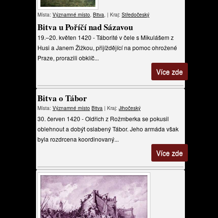
Místa:
Významné místo
,
Bitva
, | Kraj:
Středočeský
Bitva u Poříčí nad Sázavou
19.–20. květen 1420 - Táborité v čele s Mikulášem z
Husi a Janem Žižkou, přijíždějící na pomoc ohrožené
Praze, prorazili obklíč...
Více zde
Bitva o Tábor
Místa:
Významné místo
Bitva
| Kraj:
Jihočeský
30. červen 1420 - Oldřich z Rožmberka se pokusil
oblehnout a dobýt oslabený Tábor. Jeho armáda však
byla rozdrcena koordinovaný...
Více zde