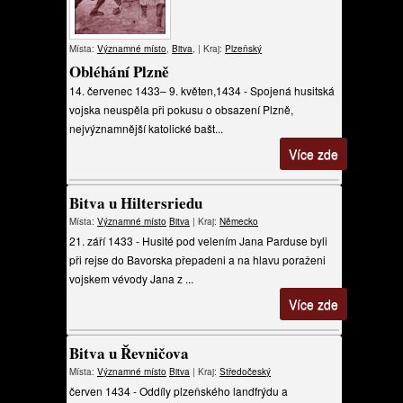
Místa:
Významné místo
,
Bitva
, | Kraj:
Plzeňský
Obléhání Plzně
14. červenec 1433– 9. květen,1434 - Spojená husitská
vojska neuspěla při pokusu o obsazení Plzně,
nejvýznamnější katolické bašt...
Více zde
Bitva u Hiltersriedu
Místa:
Významné místo
Bitva
| Kraj:
Německo
21. září 1433 - Husité pod velením Jana Parduse byli
při rejse do Bavorska přepadeni a na hlavu poraženi
vojskem vévody Jana z ...
Více zde
Bitva u Řevničova
Místa:
Významné místo
Bitva
| Kraj:
Středočeský
červen 1434 - Oddíly plzeňského landfrýdu a