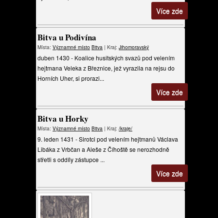
Více zde
Bitva u Podivína
Místa:
Významné místo
Bitva
| Kraj:
Jihomoravský
duben 1430 - Koalice husitských svazů pod velením
hejtmana Veleka z Březnice, jež vyrazila na rejsu do
Horních Uher, si prorazi...
Více zde
Bitva u Horky
Místa:
Významné místo
Bitva
| Kraj:
/kraje/
9. leden 1431 - Sirotci pod velením hejtmanů Václava
Libáka z Vrbčan a Aleše z Číhoště se nerozhodně
střetli s oddíly zástupce ...
Více zde