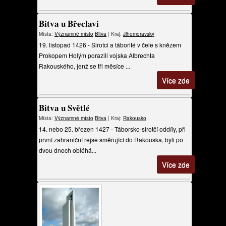
Bitva u Břeclavi
Místa:
Významné místo
Bitva
| Kraj:
Jihomoravský
19. listopad 1426 - Sirotci a táborité v čele s knězem
Prokopem Holým porazili vojska Albrechta
Rakouského, jenž se tři měsíce ...
Více zde
Bitva u Světlé
Místa:
Významné místo
Bitva
| Kraj:
Rakousko
14. nebo 25. březen 1427 - Táborsko-sirotčí oddíly, při
první zahraniční rejse směřující do Rakouska, byli po
dvou dnech obléhá...
Více zde