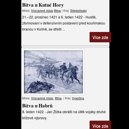
Bitva u Kutné Hory
Místa:
Významné místo
Bitva
| Kraj:
Středočeský
21.–22. prosinec 1421 a 6. leden 1422 - Husité,
zformovaní v defenzivním postavení před kouřimskou
branou v Kolíně, se střetli ...
Více zde
Místa:
Významné místo
,
Bitva
, | Kraj:
Vysočina
Bitva u Habrů
8. leden 1422 - Jan Žižka obrátil na útěk vojáky druhé
křížové výpravy.
Více zde