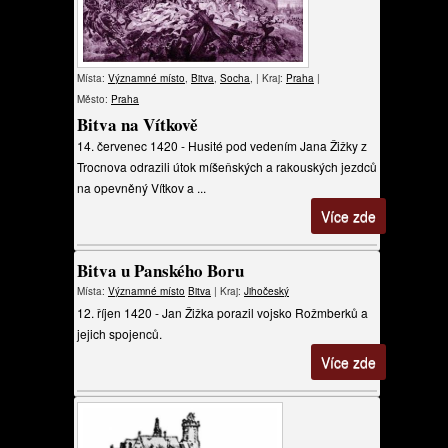
Místa:
Významné místo
,
Bitva
,
Socha
, | Kraj:
Praha
|
Město:
Praha
Bitva na Vítkově
14. červenec 1420 - Husité pod vedením Jana Žižky z
Trocnova odrazili útok míšeňských a rakouských jezdců
na opevněný Vítkov a ...
Více zde
Bitva u Panského Boru
Místa:
Významné místo
Bitva
| Kraj:
Jihočeský
12. říjen 1420 - Jan Žižka porazil vojsko Rožmberků a
jejich spojenců.
Více zde