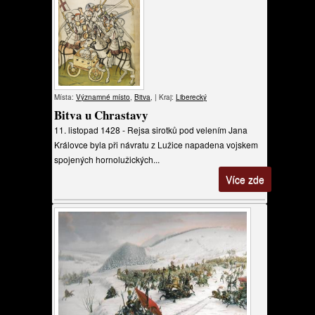
Místa:
Významné místo
,
Bitva
, | Kraj:
Liberecký
Bitva u Chrastavy
11. listopad 1428 - Rejsa sirotků pod velením Jana
Královce byla při návratu z Lužice napadena vojskem
spojených hornolužických...
Více zde