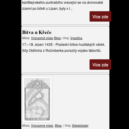
karlštejnského purkrabího vracející se na domovské
území po bitvě u Lipan, byly v l...
Více zde
Bitva u Křeče
Místa:
Významné místo
Bitva
| Kraj:
Vysočina
17.–18. srpen 1435 - Poslední bitva husitských válek.
Síly Oldřicha z Rožmberka porazily vojsko táboritů.
Více zde
Místa:
Významné místo
,
Bitva
, | Kraj:
Středočeský