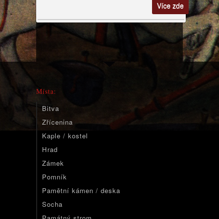
Více zde
Místa:
Bitva
Zřícenina
Kaple / kostel
Hrad
Zámek
Pomník
Pamětní kámen / deska
Socha
Památný strom