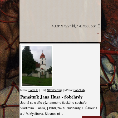
49.819722° N, 14.738056° E
↔
Místa:
Pomník
, | Kraj:
Středočeský
| Město:
Soběhrdy
Památník Jana Husa - Soběhrdy
Jedná se o dílo významného českého sochaře
Vladimíra J. Astla, †1960, žák S. Suchardy, L. Šalouna
a J. V. Myslbeka. Slavnostní ...