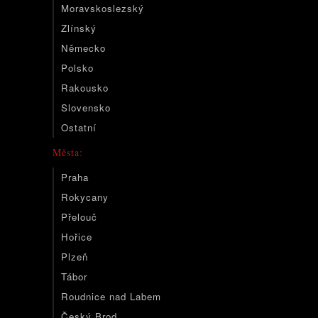
Moravskoslezský
Zlínský
Německo
Polsko
Rakousko
Slovensko
Ostatní
Města:
Praha
Rokycany
Přelouč
Hořice
Plzeň
Tábor
Roudnice nad Labem
Český Brod