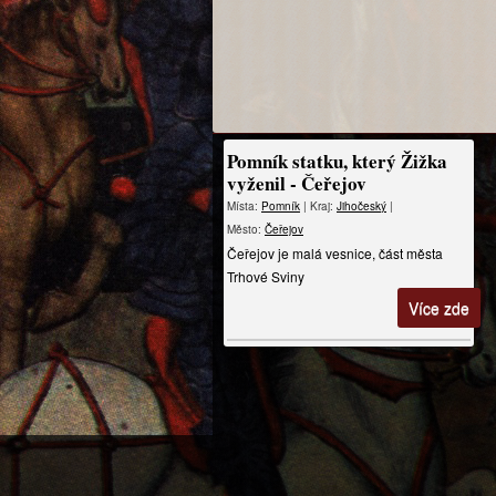
Pomník statku, který Žižka
vyženil - Čeřejov
Místa:
Pomník
| Kraj:
Jihočeský
|
Město:
Čeřejov
Čeřejov je malá vesnice, část města
Trhové Sviny
Více zde