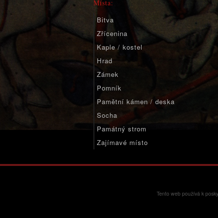
Místa:
Bitva
Zřícenina
Kaple / kostel
Hrad
Zámek
Pomník
Pamětní kámen / deska
Socha
Památný strom
Zajímavé místo
Významné místo
Tento web používá k posky