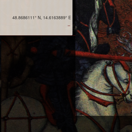
48.8686111° N, 14.6163889° E
↔