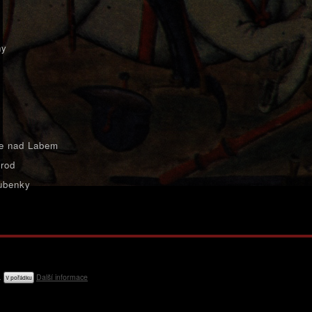
ny
e nad Labem
rod
ubenky
e.
Další informace
V pořádku