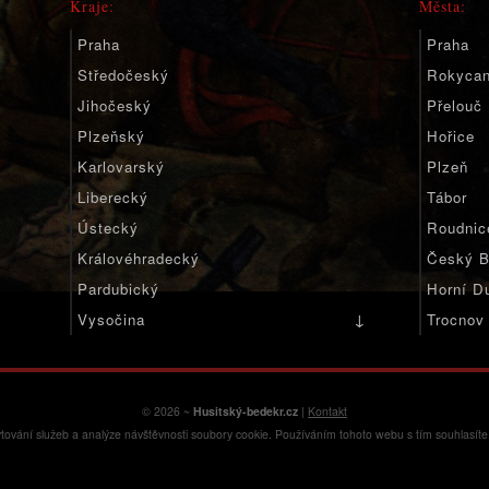
Kraje:
Města:
Praha
Praha
Středočeský
Rokyca
Jihočeský
Přelouč
Plzeňský
Hořice
Karlovarský
Plzeň
Liberecký
Tábor
Ústecký
Roudnic
Královéhradecký
Český B
Pardubický
Horní D
↓
Vysočina
Trocnov
Jihomoravský
Olomoucký
Moravskoslezský
© 2026 ~
Husitský-bedekr.cz
|
Kontakt
tování služeb a analýze návštěvnosti soubory cookie. Používáním tohoto webu s tím souhlasít
Zlínský
Německo