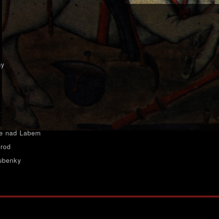
ny
e nad Labem
rod
ubenky