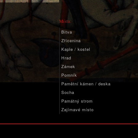
Místa:
Bitva
Zřícenina
Kaple / kostel
Hrad
Zámek
Pomník
Pamětní kámen / deska
Socha
Památný strom
Zajímavé místo
Významné místo