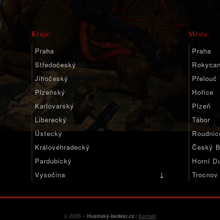
Kraje:
Města:
Praha
Praha
Středočeský
Rokyca
Jihočeský
Přelouč
Plzeňský
Hořice
Karlovarský
Plzeň
Liberecký
Tábor
Ústecký
Roudnic
Královéhradecký
Český B
Pardubický
Horní D
↓
Vysočina
Trocnov
Jihomoravský
Olomoucký
Moravskoslezský
© 2026 ~
Husitský-bedekr.cz
|
Kontakt