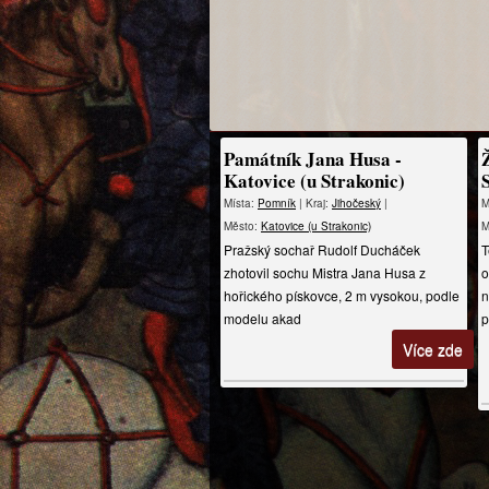
Památník Jana Husa -
Katovice (u Strakonic)
Místa:
Pomník
| Kraj:
Jihočeský
|
M
Město:
Katovice (u Strakonic)
M
Pražský sochař Rudolf Ducháček
T
zhotovil sochu Mistra Jana Husa z
o
hořického pískovce, 2 m vysokou, podle
n
modelu akad
p
Více zde