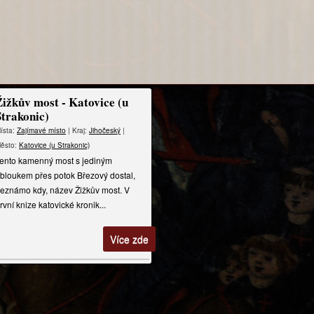
Žižkův most - Katovice (u
Strakonic)
ísta:
Zajímavé místo
| Kraj:
Jihočeský
|
ěsto:
Katovice (u Strakonic)
ento kamenný most s jediným
bloukem přes potok Březový dostal,
eznámo kdy, název Žižkův most. V
rvní knize katovické kronik...
Více zde