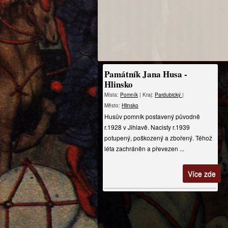
Památník Jana Husa -
Hlinsko
Místa:
Pomník
| Kraj:
Pardubický
|
Město:
Hlinsko
Husův pomník postavený původně
r.1928 v Jihlavě. Nacisty r.1939
potupený, poškozený a zbořený. Téhož
léta zachráněn a převezen ...
Více zde