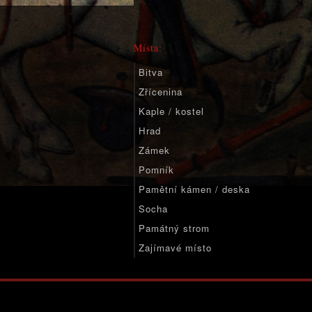
Místa:
Bitva
Zřícenina
Kaple / kostel
Hrad
Zámek
Pomník
Pamětní kámen / deska
Socha
Památný strom
Zajímavé místo
Významné místo