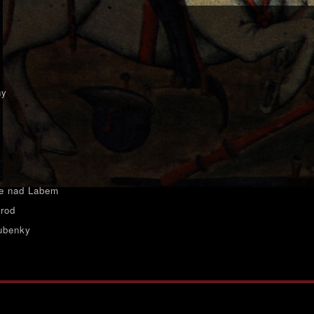
ny
e nad Labem
rod
ubenky