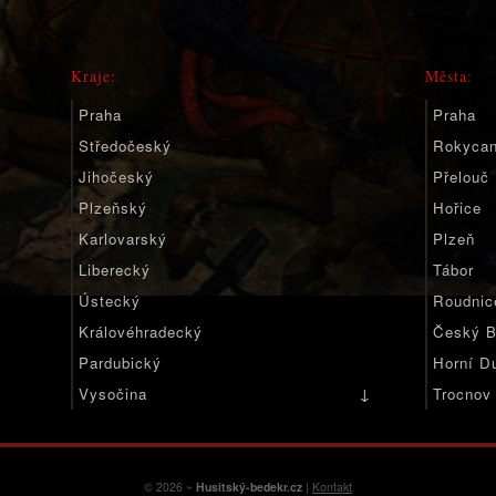
Kraje:
Města:
Praha
Praha
Středočeský
Rokyca
Jihočeský
Přelouč
Plzeňský
Hořice
Karlovarský
Plzeň
Liberecký
Tábor
Ústecký
Roudnic
Královéhradecký
Český B
Pardubický
Horní D
↓
Vysočina
Trocnov
Jihomoravský
Olomoucký
Moravskoslezský
© 2026 ~
Husitský-bedekr.cz
|
Kontakt