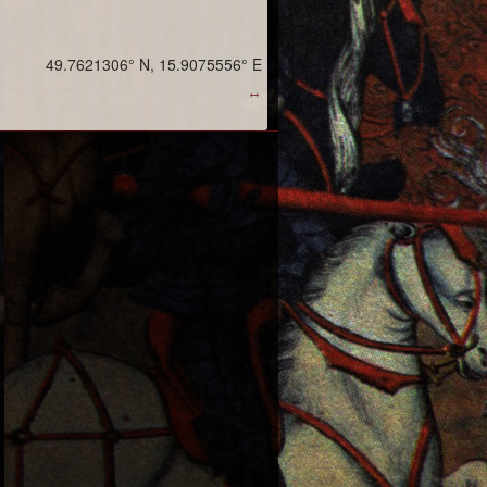
49.7621306° N, 15.9075556° E
↔