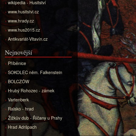
wikipedia - Husitství
www.husitstvi.cz
www.hrady.cz
www.hus2015.cz
Antikvariát-Vltavín.cz
Nejnovější
Příběnice
SOKOLEC něm. Falkenstein
BOLCZÓW
Hrubý Rohozec - zámek
Vartenberk
Ralsko - hrad
Žižkův dub - Říčany u Prahy
Hrad Adršpach