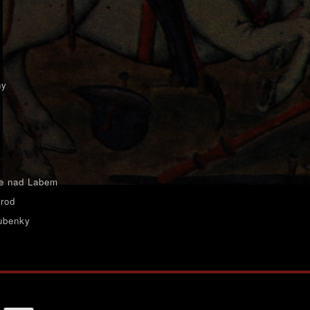
ny
e nad Labem
rod
ubenky