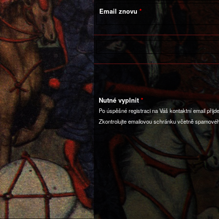
Email znovu
Nutné vyplnit
Po úspěšné registraci na Váš kontaktní email přijd
Zkontrolujte emailovou schránku včetně spamové