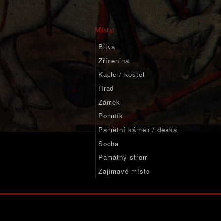
Místa:
Bitva
Zřícenina
Kaple / kostel
Hrad
Zámek
Pomník
Pamětní kámen / deska
Socha
Památný strom
Zajímavé místo
Významné místo