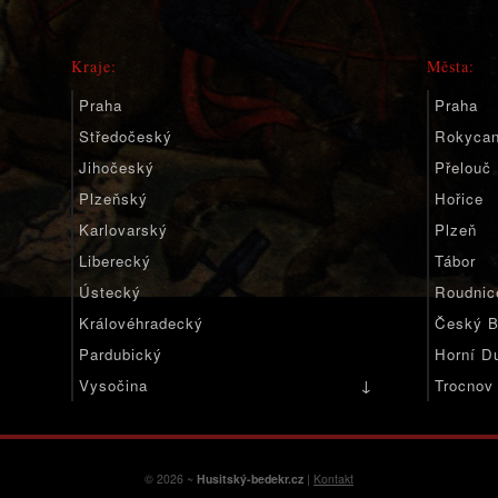
Kraje:
Města:
Praha
Praha
Středočeský
Rokyca
Jihočeský
Přelouč
Plzeňský
Hořice
Karlovarský
Plzeň
Liberecký
Tábor
Ústecký
Roudnic
Královéhradecký
Český B
Pardubický
Horní D
↓
Vysočina
Trocnov
Jihomoravský
Olomoucký
Moravskoslezský
© 2026 ~
Husitský-bedekr.cz
|
Kontakt