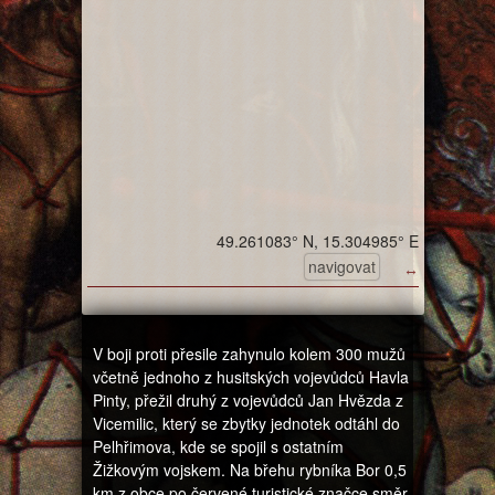
49.261083° N, 15.304985° E
navigovat
↔
V boji proti přesile zahynulo kolem 300 mužů
včetně jednoho z husitských vojevůdců Havla
Pinty, přežil druhý z vojevůdců Jan Hvězda z
Vicemilic, který se zbytky jednotek odtáhl do
Pelhřimova, kde se spojil s ostatním
Žižkovým vojskem. Na břehu rybníka Bor 0,5
km z obce po červené turistické značce směr