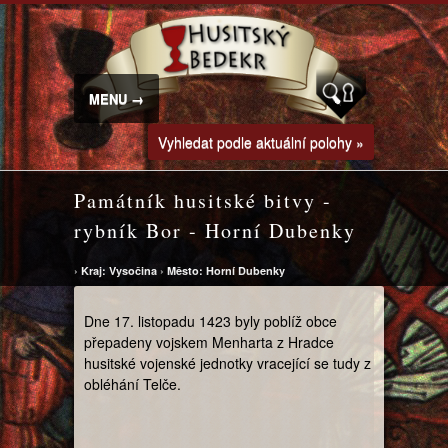
MENU →
Vyhledat podle aktuální polohy »
Památník husitské bitvy -
rybník Bor - Horní Dubenky
›
Kraj: Vysočina
›
Město: Horní Dubenky
Dne 17. listopadu 1423 byly poblíž obce
přepadeny vojskem Menharta z Hradce
husitské vojenské jednotky vracející se tudy z
obléhání Telče.