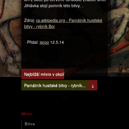
Jihlávka stojí pomník této bitvy. .
Zdroj:
cs.wikipedia.org - Památník husitské
bitvy - rybník Bor
Přidal:
jarpo
12.5.14
Nejbližší
místa
v okolí
Památník husitské bitvy - rybník...
↓
Místa:
Bitva