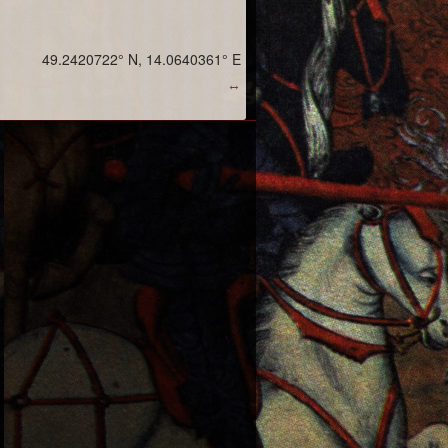
49.2420722° N, 14.0640361° E
↔