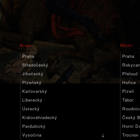
Kraje:
Města:
Praha
Praha
Středočeský
Rokyca
Jihočeský
Přelouč
Plzeňský
Hořice
Karlovarský
Plzeň
Liberecký
Tábor
Ústecký
Roudnic
Královéhradecký
Český B
Pardubický
Horní D
↓
Vysočina
Trocnov