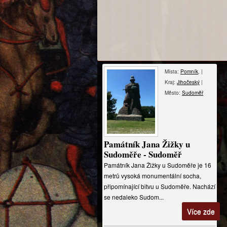
Místa:
Pomník
, |
Kraj:
Jihočeský
|
Město:
Sudoměř
Památník Jana Žižky u
Sudoměře - Sudoměř
Památník Jana Žižky u Sudoměře je 16
metrů vysoká monumentální socha,
připomínající bitvu u Sudoměře. Nachází
se nedaleko Sudom...
Více zde