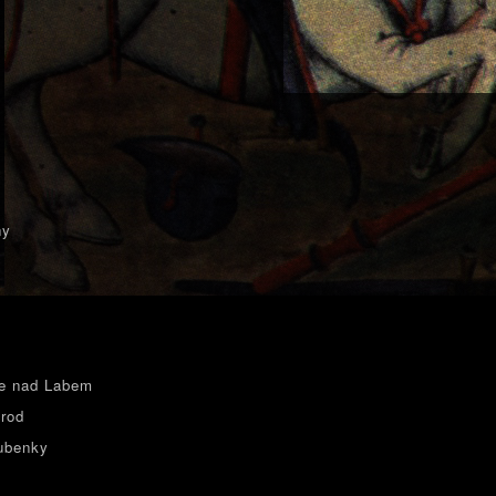
ny
e nad Labem
rod
ubenky