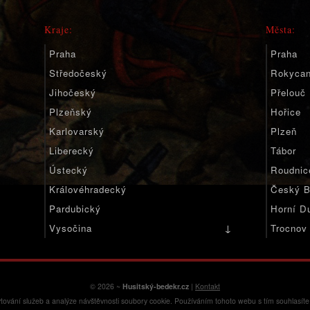
Kraje:
Města:
Praha
Praha
Středočeský
Rokyca
Jihočeský
Přelouč
Plzeňský
Hořice
Karlovarský
Plzeň
Liberecký
Tábor
Ústecký
Roudnic
Královéhradecký
Český B
Pardubický
Horní D
↓
Vysočina
Trocnov
Jihomoravský
Olomoucký
Moravskoslezský
© 2026 ~
Husitský-bedekr.cz
|
Kontakt
tování služeb a analýze návštěvnosti soubory cookie. Používáním tohoto webu s tím souhlasít
Zlínský