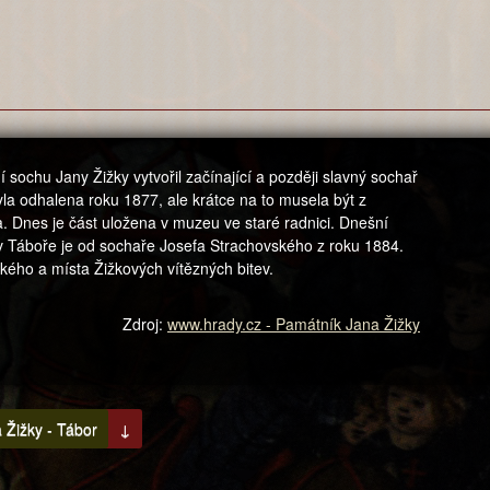
sochu Jany Žižky vytvořil začínající a později slavný sochař
la odhalena roku 1877, ale krátce na to musela být z
 Dnes je část uložena v muzeu ve staré radnici. Dnešní
v Táboře je od sochaře Josefa Strachovského z roku 1884.
ckého a místa Žižkových vítězných bitev.
Zdroj:
www.hrady.cz - Památník Jana Žižky
 Žižky - Tábor
↓