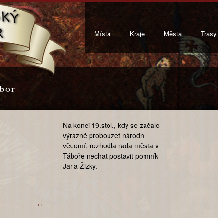
Místa
Kraje
Města
Trasy
bor
Na konci 19.stol., kdy se začalo
výrazně probouzet národní
vědomí, rozhodla rada města v
Táboře nechat postavit pomník
Jana Žižky.
↔