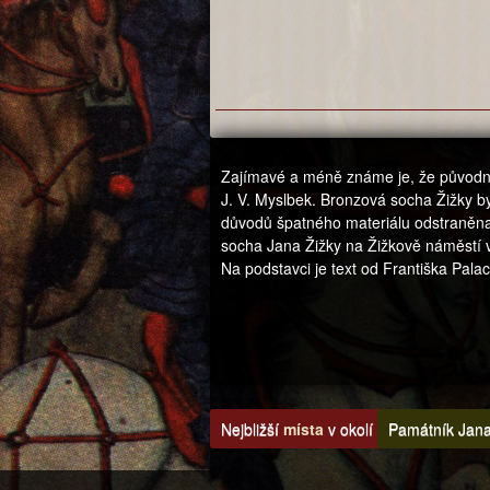
Zajímavé a méně známe je, že původní 
J. V. Myslbek. Bronzová socha Žižky by
důvodů špatného materiálu odstraněna.
socha Jana Žižky na Žižkově náměstí 
Na podstavci je text od Františka Pala
Nejbližší
místa
v okolí
Památník Jana