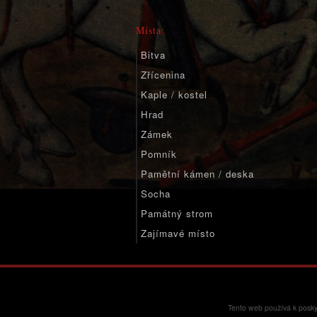
Místa:
Bitva
Zřícenina
Kaple / kostel
Hrad
Zámek
Pomník
Pamětní kámen / deska
Socha
Památný strom
Zajímavé místo
Významné místo
Tento web používá k posky