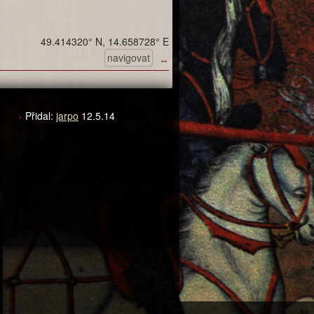
49.414320° N, 14.658728° E
navigovat
↔
Přidal:
jarpo
12.5.14