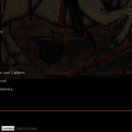
ny
e nad Labem
rod
ubenky
e.
Další informace
V pořádku