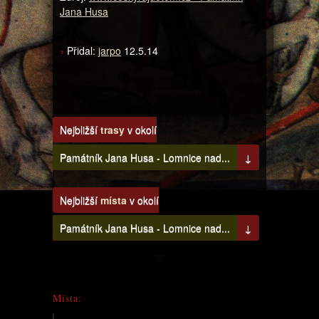
Jana Husa
Přidal:
jarpo
12.5.14
Nejbližší
trasy
v okolí
Památník Jana Husa - Lomnice nad...
↓
Nejbližší
místa
v okolí
Památník Jana Husa - Lomnice nad...
↓
Místa: