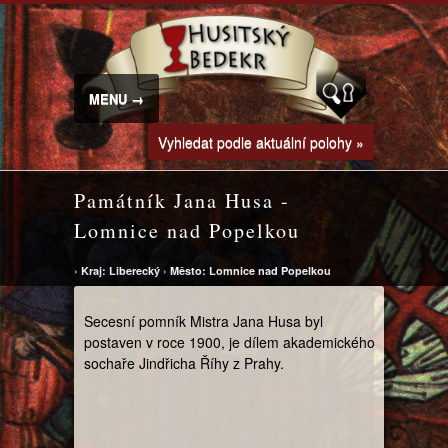
MENU →
Vyhledat podle aktuální polohy »
Památník Jana Husa -
Lomnice nad Popelkou
›
Kraj: Liberecký
›
Město: Lomnice nad Popelkou
Secesní pomník Mistra Jana Husa byl
postaven v roce 1900, je dílem akademického
sochaře Jindřicha Říhy z Prahy.