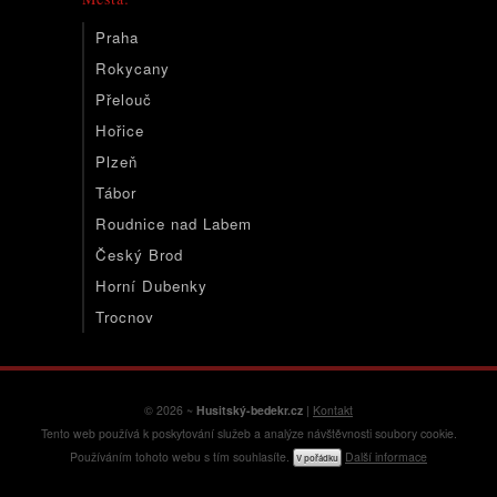
Praha
Rokycany
Přelouč
Hořice
Plzeň
Tábor
Roudnice nad Labem
Český Brod
Horní Dubenky
Trocnov
© 2026 ~
Husitský-bedekr.cz
|
Kontakt
Tento web používá k poskytování služeb a analýze návštěvnosti soubory cookie.
Používáním tohoto webu s tím souhlasíte.
Další informace
V pořádku