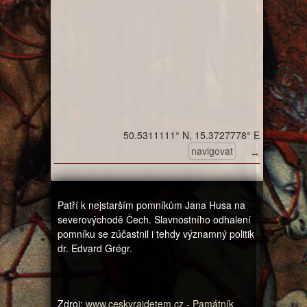
50.5311111° N, 15.3727778° E
navigovat
↔
Patří k nejstarším pomníkům Jana Husa na
severovýchodě Čech. Slavnostního odhalení
pomníku se zúčastnil i tehdy významný politik
dr. Edvard Grégr.
Zdroj:
www.ceskyrajdetem.cz - Památník