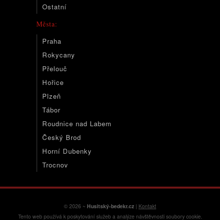
Ostatní
Města:
Praha
Rokycany
Přelouč
Hořice
Plzeň
Tábor
Roudnice nad Labem
Český Brod
Horní Dubenky
Trocnov
© 2026 ~
Husitský-bedekr.cz
|
Kontakt
Tento web používá k poskytování služeb a analýze návštěvnosti soubory cookie.