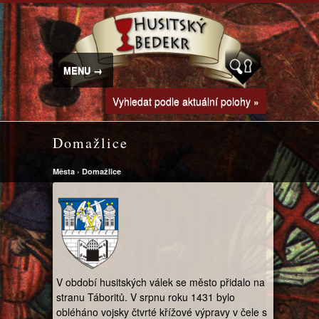
MENU →
Vyhledat podle aktuální polohy »
Domažlice
Města
›
Domažlice
V období husitských válek se město přidalo na
stranu Táboritů. V srpnu roku 1431 bylo
obléháno vojsky čtvrté křížové výpravy v čele s