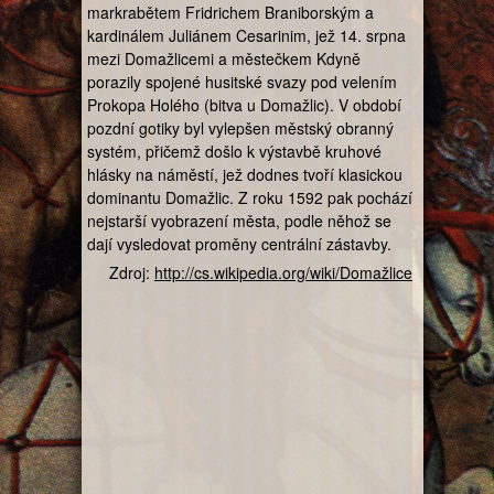
markrabětem Fridrichem Braniborským a
kardinálem Juliánem Cesarinim, jež 14. srpna
mezi Domažlicemi a městečkem Kdyně
porazily spojené husitské svazy pod velením
Prokopa Holého (bitva u Domažlic). V období
pozdní gotiky byl vylepšen městský obranný
systém, přičemž došlo k výstavbě kruhové
hlásky na náměstí, jež dodnes tvoří klasickou
dominantu Domažlic. Z roku 1592 pak pochází
nejstarší vyobrazení města, podle něhož se
dají vysledovat proměny centrální zástavby.
Zdroj:
http://cs.wikipedia.org/wiki/Domažlice