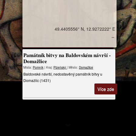
49.4405556° N, 12.9272222° E
↔
Památník bitvy na Baldovském návrší -
Domažlice
Místa:
Pomník
| Kraj:
Plzeňský
| Město:
Domažlice
Baldovské návrší, nedostavěný památník bitvy u
Domažlic (1431)
Více zde