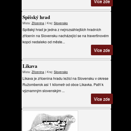
Více zde
Spišský hrad
Místa:
Zřícenina
| Kraj:
Slovensko
Spišský hrad je jedna z nejrozsáhlejších hradních
zřícenin na Slovensku nacházející se na travertinovém
kopci nedaleko od měste...
Více zde
Likava
Místa:
Zřícenina
| Kraj:
Slovensko
Likava je zřícenina hradu ležící na Slovensku v okrese
Ružomberok asi 1 kilometr od obce Likavka. Patří k
významným slovenským ...
Více zde