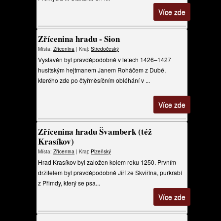
Více zde
Zřícenina hradu - Sion
Místa:
Zřícenina
| Kraj:
Středočeský
Vystavěn byl pravděpodobně v letech 1426–1427
husitským hejtmanem Janem Roháčem z Dubé,
kterého zde po čtyřměsíčním obléhání v ...
Více zde
Zřícenina hradu Švamberk (též
Krasíkov)
Místa:
Zřícenina
| Kraj:
Plzeňský
Hrad Krasíkov byl založen kolem roku 1250. Prvním
držitelem byl pravděpodobně Jiří ze Skviřína, purkrabí
z Přimdy, který se psa...
Více zde