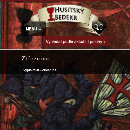
MENU →
Vyhledat podle aktuální polohy »
Zřícenina
›
výpis míst
›
Zřícenina