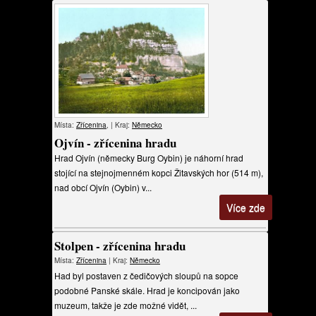
Místa:
Zřícenina
, | Kraj:
Německo
Ojvín - zřícenina hradu
Hrad Ojvín (německy Burg Oybin) je náhorní hrad
stojící na stejnojmenném kopci Žitavských hor (514 m),
nad obcí Ojvín (Oybin) v...
Více zde
Stolpen - zřícenina hradu
Místa:
Zřícenina
| Kraj:
Německo
Had byl postaven z čedičových sloupů na sopce
podobné Panské skále. Hrad je koncipován jako
muzeum, takže je zde možné vidět, ...