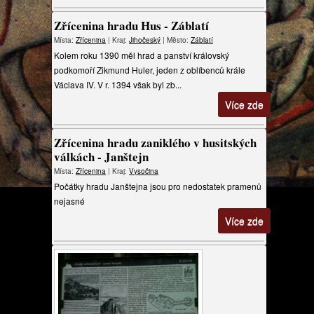
Zřícenina hradu Hus - Záblatí
Místa:
Zřícenina
| Kraj:
Jihočeský
| Město:
Záblatí
Kolem roku 1390 měl hrad a panství královský
podkomoří Zikmund Huler, jeden z oblíbenců krále
Václava IV. V r. 1394 však byl zb...
Více zde
Zřícenina hradu zaniklého v husitských
válkách - Janštejn
Místa:
Zřícenina
| Kraj:
Vysočina
Počátky hradu Janštejna jsou pro nedostatek pramenů
nejasné
Více zde