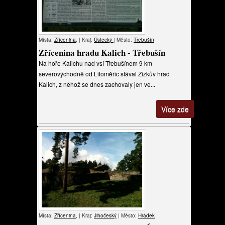
Místa:
Zřícenina
, | Kraj:
Ústecký
| Město:
Třebušín
Zřícenina hradu Kalich - Třebušín
Na hoře Kalichu nad vsí Třebušínem 9 km
severovýchodně od Litoměřic stával Žižkův hrad
Kalich, z něhož se dnes zachovaly jen ve...
Více zde
Místa:
Zřícenina
, | Kraj:
Jihočeský
| Město:
Hrádek