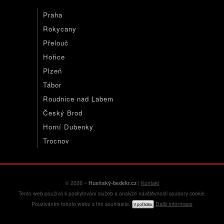
Praha
Rokycany
Přelouč
Hořice
Plzeň
Tábor
Roudnice nad Labem
Český Brod
Horní Dubenky
Trocnov
© 2026 ~
Husitský-bedekr.cz
|
Kontakt
Tento web používá k poskytování služeb a analýze návštěvnosti soubory cookie.
Používáním tohoto webu s tím souhlasíte.
Další informace
V pořádku