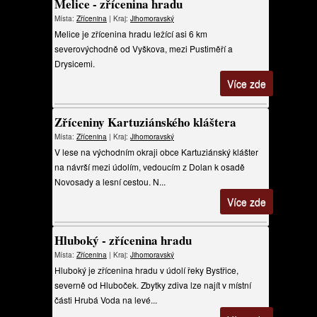
Melice - zřícenina hradu
Místa:
Zřícenina
| Kraj:
Jihomoravský
Melice je zřícenina hradu ležící asi 6 km
severovýchodně od Vyškova, mezi Pustiměří a
Drysicemi.
Více zde
Zříceniny Kartuziánského kláštera
Místa:
Zřícenina
| Kraj:
Jihomoravský
V lese na východním okraji obce Kartuziánský klášter
na návrší mezi údolím, vedoucím z Dolan k osadě
Novosady a lesní cestou. N...
Více zde
Hluboký - zřícenina hradu
Místa:
Zřícenina
| Kraj:
Jihomoravský
Hluboký je zřícenina hradu v údolí řeky Bystřice,
severně od Hluboček. Zbytky zdiva lze najít v místní
části Hrubá Voda na levé...