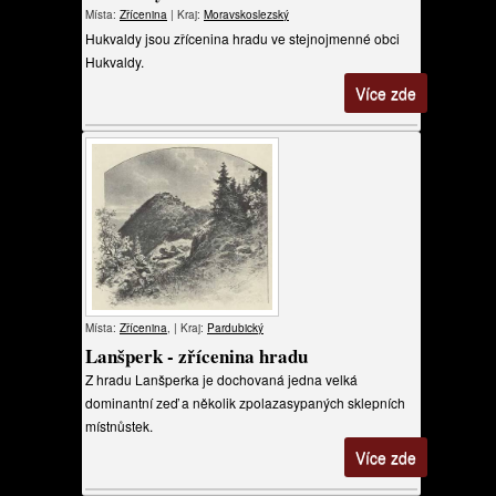
Místa:
Zřícenina
| Kraj:
Moravskoslezský
Hukvaldy jsou zřícenina hradu ve stejnojmenné obci
Hukvaldy.
Více zde
Místa:
Zřícenina
, | Kraj:
Pardubický
Lanšperk - zřícenina hradu
Z hradu Lanšperka je dochovaná jedna velká
dominantní zeď a několik zpolazasypaných sklepních
místnůstek.
Více zde