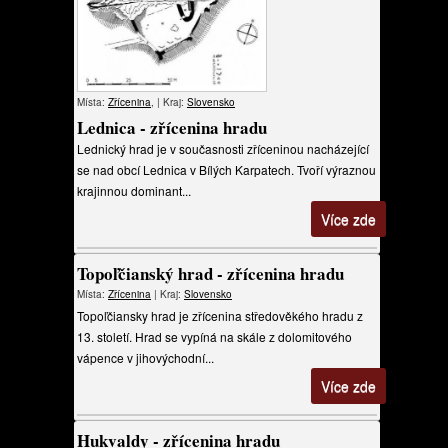
Místa:
Zřícenina
, | Kraj:
Slovensko
Lednica - zřícenina hradu
Lednický hrad je v současnosti zříceninou nacházející
se nad obcí Lednica v Bílých Karpatech. Tvoří výraznou
krajinnou dominant...
Více zde
Topoľčianský hrad - zřícenina hradu
Místa:
Zřícenina
| Kraj:
Slovensko
Topoľčiansky hrad je zřícenina středověkého hradu z
13. století. Hrad se vypíná na skále z dolomitového
vápence v jihovýchodní...
Více zde
Hukvaldy - zřícenina hradu