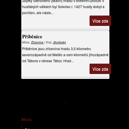
Zbytky Stěnového (skalní) hradu v extrémní poloze V
husitských válkách byl Sokolec r. 1427 husity dobyt a
poničen, ale násle...
Více zde
Příběnice
Místa:
Zřícenina
| Kraj:
Jihočeský
Příběnice jsou zřícenina hradu 3,5 kilometru
severozápadně od Malšic a osm kilometrů jihozápadně
od Tábora v okrese Tábor. Hrad...
Více zde
Místa: