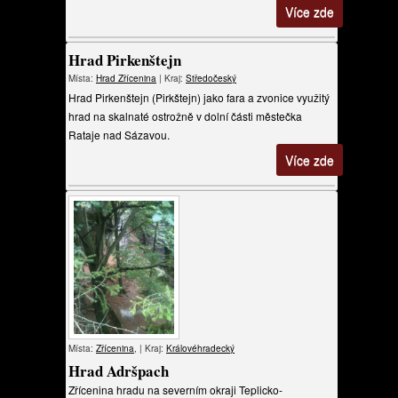
Více zde
Hrad Pirkenštejn
Místa:
Hrad
Zřícenina
| Kraj:
Středočeský
Hrad Pirkenštejn (Pirkštejn) jako fara a zvonice využitý
hrad na skalnaté ostrožně v dolní části městečka
Rataje nad Sázavou.
Více zde
Místa:
Zřícenina
, | Kraj:
Královéhradecký
Hrad Adršpach
Zřícenina hradu na severním okraji Teplicko-