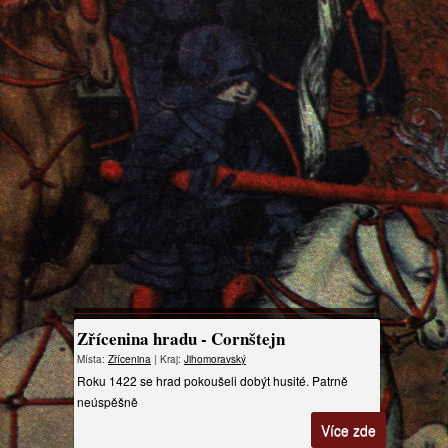
Zřícenina hradu - Cornštejn
Místa:
Zřícenina
| Kraj:
Jihomoravský
Roku 1422 se hrad pokoušeli dobýt husité. Patrně
neúspěšně
Více zde