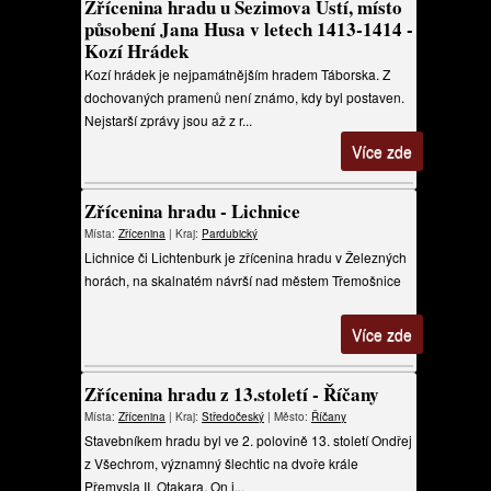
Zřícenina hradu u Sezimova Ústí, místo
působení Jana Husa v letech 1413-1414 -
Kozí Hrádek
Kozí hrádek je nejpamátnějším hradem Táborska. Z
dochovaných pramenů není známo, kdy byl postaven.
Nejstarší zprávy jsou až z r...
Více zde
Zřícenina hradu - Lichnice
Místa:
Zřícenina
| Kraj:
Pardubický
Lichnice či Lichtenburk je zřícenina hradu v Železných
horách, na skalnatém návrší nad městem Třemošnice
Více zde
Zřícenina hradu z 13.století - Říčany
Místa:
Zřícenina
| Kraj:
Středočeský
| Město:
Říčany
Stavebníkem hradu byl ve 2. polovině 13. století Ondřej
z Všechrom, významný šlechtic na dvoře krále
Přemysla II. Otakara. On i...