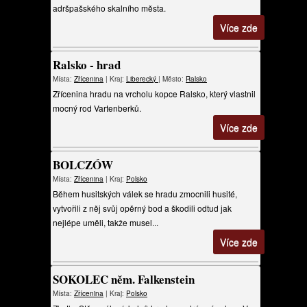
adršpašského skalního města.
Více zde
Ralsko - hrad
Místa:
Zřícenina
| Kraj:
Liberecký
| Město:
Ralsko
Zřícenina hradu na vrcholu kopce Ralsko, který vlastnil
mocný rod Vartenberků.
Více zde
BOLCZÓW
Místa:
Zřícenina
| Kraj:
Polsko
Během husitských válek se hradu zmocnili husité,
vytvořili z něj svůj opěrný bod a škodili odtud jak
nejlépe uměli, takže musel...
Více zde
SOKOLEC něm. Falkenstein
Místa:
Zřícenina
| Kraj:
Polsko