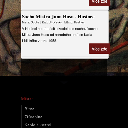
Více zde
Socha Mistra Jana Husa - Husinec
Místa:
Socha
| Kraj:
Jihočeský
| Město:
Husinec
V Husinci na náměstí u kostela se nachází socha
Mistra Jana Husa od národního umělce Karla
Lidického z roku 1958.
Více zde
Místa:
Bitva
Zřícenina
Kaple / kostel