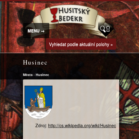
MENU →
Vyhledat podle aktuální polohy »
Husinec
Města
›
Husinec
Zdroj:
http://cs.wikipedia.org/wiki/Husinec