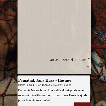
49.0530556° N, 13.985° E
↔
Památník Jana Husa - Husinec
Místa:
Pomník
| Kraj:
Jihočeský
| Město:
Husinec
Památník Mistra Jana Husa sídlí v domě postaveném
na místě bývalého rodného domu Jana Husa. Najdete
jej na hlavní průjezdní ul...