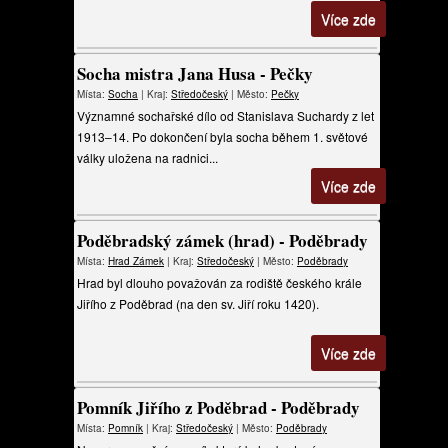
Více zde
Socha mistra Jana Husa - Pečky
Místa:
Socha
| Kraj:
Středočeský
| Město:
Pečky
Významné sochařské dílo od Stanislava Suchardy z let
1913–14. Po dokončení byla socha během 1. světové
války uložena na radnici...
Více zde
Poděbradský zámek (hrad) - Poděbrady
Místa:
Hrad
Zámek
| Kraj:
Středočeský
| Město:
Poděbrady
Hrad byl dlouho považován za rodiště českého krále
Jiřího z Poděbrad (na den sv. Jiří roku 1420).
Více zde
Pomník Jiřího z Poděbrad - Poděbrady
Místa:
Pomník
| Kraj:
Středočeský
| Město:
Poděbrady