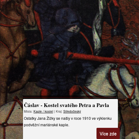
Čáslav - Kostel svatého Petra a Pavla
Místa:
Kaple / kostel
| Kraj:
Středočeský
Ostatky Jana Žižky se našly v roce 1910 ve výklenku
podvěžní mariánské kaple.
Více zde