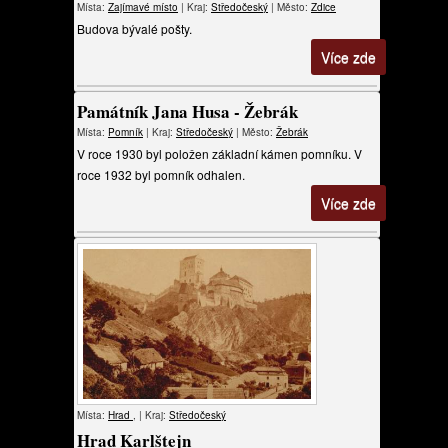
Místa:
Zajímavé místo
| Kraj:
Středočeský
| Město:
Zdice
Budova bývalé pošty.
Více zde
Památník Jana Husa - Žebrák
Místa:
Pomník
| Kraj:
Středočeský
| Město:
Žebrák
V roce 1930 byl položen základní kámen pomníku. V
roce 1932 byl pomník odhalen.
Více zde
Místa:
Hrad
, | Kraj:
Středočeský
Hrad Karlštejn