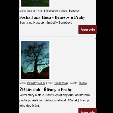
Místa:
Socha
, | Kraj:
Středočeský
| Město:
Benešov
Socha Jana Husa - Benešov u Prahy
Socha na Husově náměstí v Benešově
Více zde
Místa:
Památný strom
, | Kraj:
Středočeský
| Město:
Říčany
Žižkův dub - Říčany u Prahy
Velmi starý a stále krásný vykotlaný dub, od kterého
podle pověsti Jan Žižka ostřeloval Říčanský hrad při
jeho dobývání.
Více zde