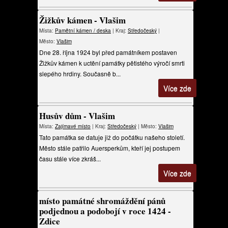
Žižkův kámen - Vlašim
Místa:
Pamětní kámen / deska
| Kraj:
Středočeský
|
Město:
Vlašim
Dne 28. října 1924 byl před památníkem postaven
Žižkův kámen k uctění památky pětistého výročí smrti
slepého hrdiny. Současně b...
Více zde
Husův dům - Vlašim
Místa:
Zajímavé místo
| Kraj:
Středočeský
| Město:
Vlašim
Tato památka se datuje již do počátku našeho století.
Město stále patřilo Auersperkům, kteří jej postupem
času stále více zkráš...
Více zde
místo památné shromáždění pánů
podjednou a podobojí v roce 1424 -
Zdice