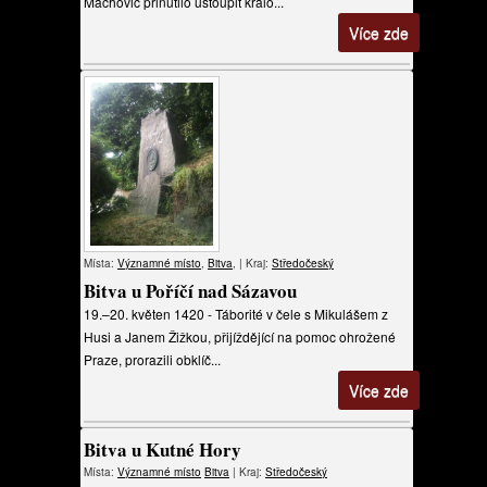
Machovic přinutilo ustoupit králo...
Více zde
Místa:
Významné místo
,
Bitva
, | Kraj:
Středočeský
Bitva u Poříčí nad Sázavou
19.–20. květen 1420 - Táborité v čele s Mikulášem z
Husi a Janem Žižkou, přijíždějící na pomoc ohrožené
Praze, prorazili obklíč...
Více zde
Bitva u Kutné Hory
Místa:
Významné místo
Bitva
| Kraj:
Středočeský