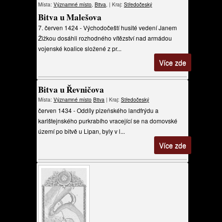
Místa:
Významné místo
,
Bitva
, | Kraj:
Středočeský
Bitva u Malešova
7. červen 1424 - Východočeští husité vedení Janem
Žižkou dosáhli rozhodného vítězství nad armádou
vojenské koalice složené z pr...
Více zde
Bitva u Řevničova
Místa:
Významné místo
Bitva
| Kraj:
Středočeský
červen 1434 - Oddíly plzeňského landfrýdu a
karlštejnského purkrabího vracející se na domovské
území po bitvě u Lipan, byly v l...
Více zde