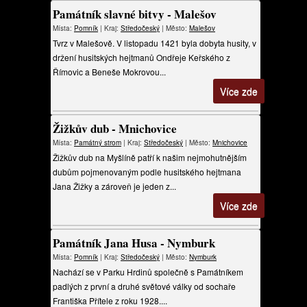
Památník slavné bitvy - Malešov
Místa:
Pomník
| Kraj:
Středočeský
| Město:
Malešov
Tvrz v Malešově. V listopadu 1421 byla dobyta husity, v
držení husitských hejtmanů Ondřeje Keřského z
Římovic a Beneše Mokrovou...
Více zde
Žižkův dub - Mnichovice
Místa:
Památný strom
| Kraj:
Středočeský
| Město:
Mnichovice
Žižkův dub na Myšlíně patří k našim nejmohutnějším
dubům pojmenovaným podle husitského hejtmana
Jana Žižky a zároveň je jeden z...
Více zde
Památník Jana Husa - Nymburk
Místa:
Pomník
| Kraj:
Středočeský
| Město:
Nymburk
Nachází se v Parku Hrdinů společně s Památníkem
padlých z první a druhé světové války od sochaře
Františka Přítele z roku 1928....