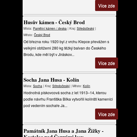
Více zde
Husův kámen - Český Brod
Místa:
Pamětní kámen / deska
| Kraj:
Středočeský
|
Město:
Český Brod
Od března roku 1920 byl z vrchu Klepce převážen s
velkými obtížemi 280 kg těžký balvan do Českého
Brodu, kde měl být v Jiráskov...
Více zde
Socha Jana Husa - Kolín
Místa:
Socha
| Kraj:
Středočeský
| Město:
Kolín
Hodnotná pískovcová socha z let 1913–14, kterou
podle návrhu Františka Bílka vytvořili kolínští kameníci
pod vedením sochaře Ja...
Více zde
Památník Jana Husa a Jana Žižky -
Kostelec nad Černými lesy