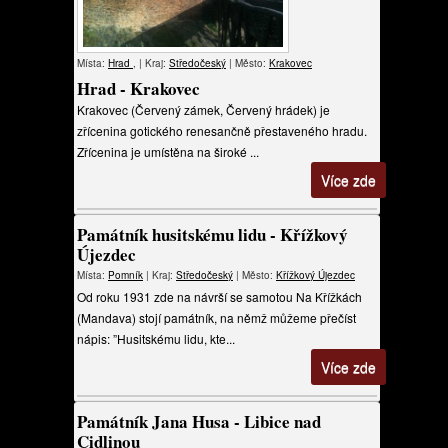
Místa:
Hrad
, | Kraj:
Středočeský
| Město:
Krakovec
Hrad - Krakovec
Krakovec (Červený zámek, Červený hrádek) je
zřícenina gotického renesančně přestaveného hradu.
Zřícenina je umístěna na široké ...
Více zde
Památník husitskému lidu - Křížkový
Újezdec
Místa:
Pomník
| Kraj:
Středočeský
| Město:
Křížkový Újezdec
Od roku 1931 zde na návrší se samotou Na Křížkách
(Mandava) stojí památník, na němž můžeme přečíst
nápis: ”Husitskému lidu, kte...
Více zde
Památník Jana Husa - Libice nad
Cidlinou