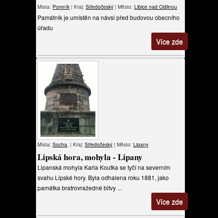
Místa:
Pomník
| Kraj:
Středočeský
| Město:
Libice nad Cidlinou
Památník je umístěn na návsi před budovou obecního
úřadu
Více zde
Místa:
Socha
, | Kraj:
Středočeský
| Město:
Lipany
Lipská hora, mohyla - Lipany
Lipanská mohyla Karla Koutka se tyčí na severním
svahu Lipské hory. Byla odhalena roku 1881, jako
památka bratrovražedné bitvy ...
Více zde