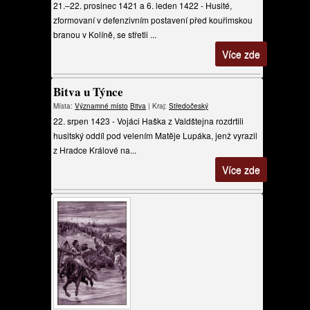
21.–22. prosinec 1421 a 6. leden 1422 - Husité,
zformovaní v defenzivním postavení před kouřimskou
branou v Kolíně, se střetli ...
Více zde
Bitva u Týnce
Místa:
Významné místo
Bitva
| Kraj:
Středočeský
22. srpen 1423 - Vojáci Haška z Valdštejna rozdrtili
husitský oddíl pod velením Matěje Lupáka, jenž vyrazil
z Hradce Králové na...
Více zde