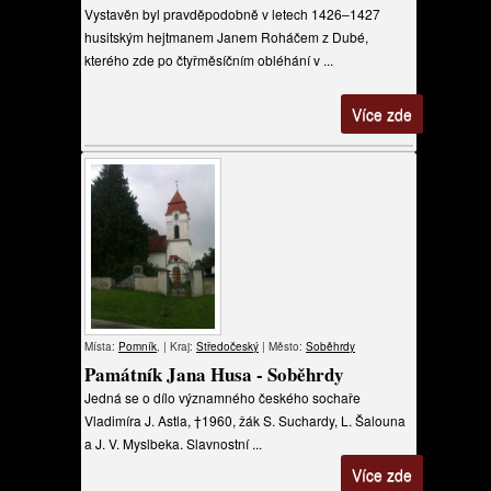
Vystavěn byl pravděpodobně v letech 1426–1427
husitským hejtmanem Janem Roháčem z Dubé,
kterého zde po čtyřměsíčním obléhání v ...
Více zde
Místa:
Pomník
, | Kraj:
Středočeský
| Město:
Soběhrdy
Památník Jana Husa - Soběhrdy
Jedná se o dílo významného českého sochaře
Vladimíra J. Astla, †1960, žák S. Suchardy, L. Šalouna
a J. V. Myslbeka. Slavnostní ...
Více zde