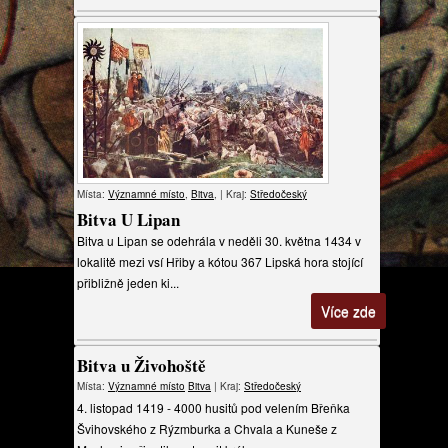
Místa:
Významné místo
,
Bitva
, | Kraj:
Středočeský
Bitva U Lipan
Bitva u Lipan se odehrála v neděli 30. května 1434 v
lokalitě mezi vsí Hřiby a kótou 367 Lipská hora stojící
přibližně jeden ki...
Více zde
Bitva u Živohoště
Místa:
Významné místo
Bitva
| Kraj:
Středočeský
4. listopad 1419 - 4000 husitů pod velením Břeňka
Švihovského z Rýzmburka a Chvala a Kuneše z