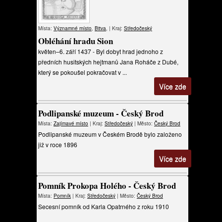
Místa:
Významné místo
,
Bitva
, | Kraj:
Středočeský
Obléhání hradu Sion
květen–6. září 1437 - Byl dobyt hrad jednoho z
předních husitských hejtmanů Jana Roháče z Dubé,
který se pokoušel pokračovat v ...
Více zde
Podlipanské muzeum - Český Brod
Místa:
Zajímavé místo
| Kraj:
Středočeský
| Město:
Český Brod
Podlipanské muzeum v Českém Brodě bylo založeno
již v roce 1896
Více zde
Pomník Prokopa Holého - Český Brod
Místa:
Pomník
| Kraj:
Středočeský
| Město:
Český Brod
Secesní pomník od Karla Opatrného z roku 1910