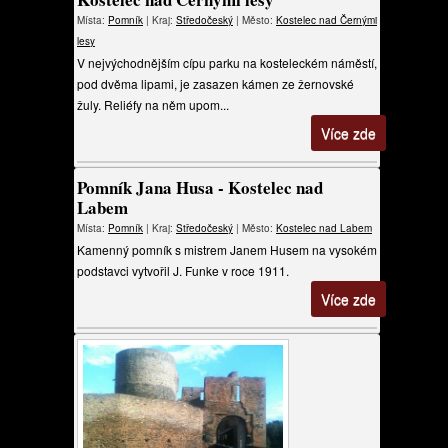
Místa:
Pomník
| Kraj:
Středočeský
| Město:
Kostelec nad Černými
lesy
V nejvýchodnějším cípu parku na kosteleckém náměstí,
pod dvěma lipami, je zasazen kámen ze žernovské
žuly. Reliéfy na něm upom...
Více zde
Pomník Jana Husa - Kostelec nad
Labem
Místa:
Pomník
| Kraj:
Středočeský
| Město:
Kostelec nad Labem
Kamenný pomník s mistrem Janem Husem na vysokém
podstavci vytvořil J. Funke v roce 1911.
Více zde