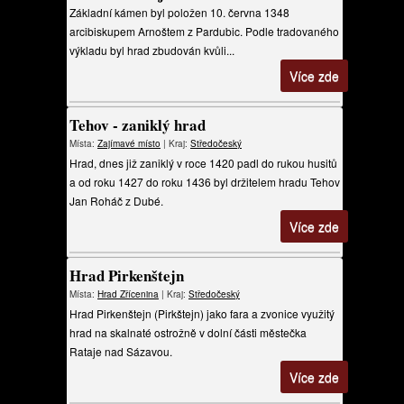
Základní kámen byl položen 10. června 1348
arcibiskupem Arnoštem z Pardubic. Podle tradovaného
výkladu byl hrad zbudován kvůli...
Více zde
Tehov - zaniklý hrad
Místa:
Zajímavé místo
| Kraj:
Středočeský
Hrad, dnes již zaniklý v roce 1420 padl do rukou husitů
a od roku 1427 do roku 1436 byl držitelem hradu Tehov
Jan Roháč z Dubé.
Více zde
Hrad Pirkenštejn
Místa:
Hrad
Zřícenina
| Kraj:
Středočeský
Hrad Pirkenštejn (Pirkštejn) jako fara a zvonice využitý
hrad na skalnaté ostrožně v dolní části městečka
Rataje nad Sázavou.
Více zde