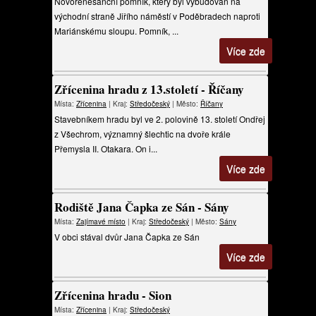
Novorenesanční pomník, který byl vybudován na
východní straně Jiřího náměstí v Poděbradech naproti
Mariánskému sloupu. Pomník, ...
Více zde
Zřícenina hradu z 13.století - Říčany
Místa:
Zřícenina
| Kraj:
Středočeský
| Město:
Říčany
Stavebníkem hradu byl ve 2. polovině 13. století Ondřej
z Všechrom, významný šlechtic na dvoře krále
Přemysla II. Otakara. On i...
Více zde
Rodiště Jana Čapka ze Sán - Sány
Místa:
Zajímavé místo
| Kraj:
Středočeský
| Město:
Sány
V obci stával dvůr Jana Čapka ze Sán
Více zde
Zřícenina hradu - Sion
Místa:
Zřícenina
| Kraj:
Středočeský