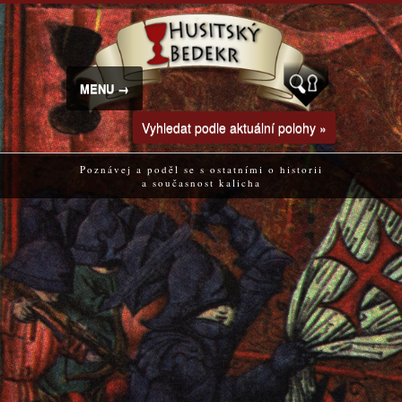
MENU →
Vyhledat podle aktuální polohy »
Poznávej a poděl se s ostatními o historii
a současnost kalicha