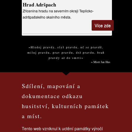
Hrad Adršpach
Zřícenina hradu na severním okraji Teplicko-
adršpašského skalního města.
Více zde
~Hledej pravdy, slyš pravdu, uč se pravdě,
miluj pravdu, prav pravdu, drž pravdu, braň
pravdy až do smrti~
~ Mistr Jan Hus
Sdílení, mapování a
dokumentace odkazu
husitství, kulturních památek
a míst.
Tento web vzniknul k uctění památky výročí