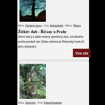
Místa:
Památný strom
, | Kraj:
Středočeský
| Město:
Říčany
Žižkův dub - Říčany u Prahy
Velmi starý a stále krásný vykotlaný dub, od kterého
podle pověsti Jan Žižka ostřeloval Říčanský hrad při
jeho dobývání.
Více zde
Místa:
Zřícenina
, | Kraj:
Královéhradecký