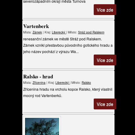
severozápadním okraji města Turnova
Více zde
Vartenberk
Místa:
Zámek
| Kraj:
Liberecký
| Město:
Stráž pod Ralskem
renesanční zámek ve městě Stráž pod Ralskem.
Zámek vznikl přestavbou původního gotického hradu a
jeho název pochází z výrazu Wa...
Více zde
Ralsko - hrad
Místa:
Zřícenina
| Kraj:
Liberecký
| Město:
Ralsko
Zřícenina hradu na vrcholu kopce Ralsko, který vlastnil
mocný rod Vartenberků.
Více zde