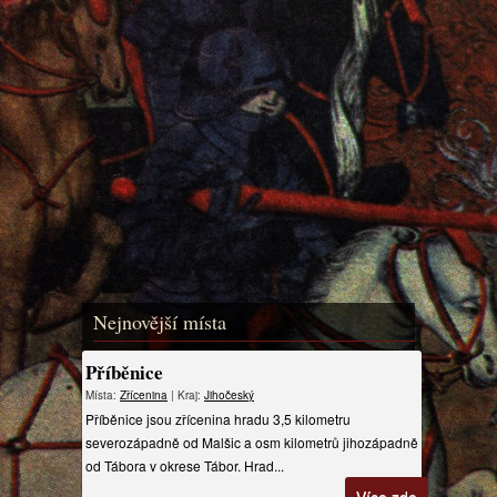
Nejnovější místa
Příběnice
Místa:
Zřícenina
| Kraj:
Jihočeský
Příběnice jsou zřícenina hradu 3,5 kilometru
severozápadně od Malšic a osm kilometrů jihozápadně
od Tábora v okrese Tábor. Hrad...