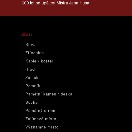
600 let od upálení Mistra Jana Husa
Místa:
Bitva
Zřícenina
Kaple / kostel
Hrad
Zámek
Pomník
Pamětní kámen / deska
Socha
Památný strom
Zajímavé místo
Významné místo