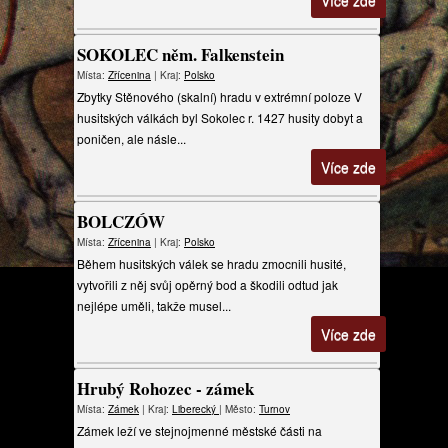
Více zde
SOKOLEC něm. Falkenstein
Místa:
Zřícenina
| Kraj:
Polsko
Zbytky Stěnového (skalní) hradu v extrémní poloze V
husitských válkách byl Sokolec r. 1427 husity dobyt a
poničen, ale násle...
Více zde
BOLCZÓW
Místa:
Zřícenina
| Kraj:
Polsko
Během husitských válek se hradu zmocnili husité,
vytvořili z něj svůj opěrný bod a škodili odtud jak
nejlépe uměli, takže musel...
Více zde
Hrubý Rohozec - zámek
Místa:
Zámek
| Kraj:
Liberecký
| Město:
Turnov
Zámek leží ve stejnojmenné městské části na