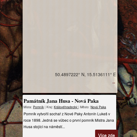
50.4897222° N, 15.5136111° E
↔
Památník Jana Husa - Nová Paka
Místa:
Pomník
| Kraj:
Královéhradecký
| Město:
Nová Paka
Pomník vytvořil sochař z Nové Paky Antonín Lukeš v
roce 1898. Jedná se vůbec o první pomník Mistra Jana
Husa stojící na náměstí...
Více zde