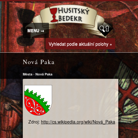
MENU →
Vyhledat podle aktuální polohy »
Nová Paka
Města
›
Nová Paka
Zdroj:
http://cs.wikipedia.org/wiki/Nová_Paka