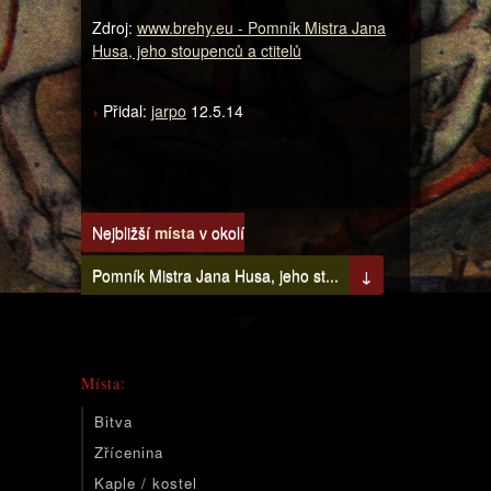
Zdroj:
www.brehy.eu - Pomník Mistra Jana
Husa, jeho stoupenců a ctitelů
Přidal:
jarpo
12.5.14
Nejbližší
místa
v okolí
Pomník Mistra Jana Husa, jeho st...
↓
Místa:
Bitva
Zřícenina
Kaple / kostel