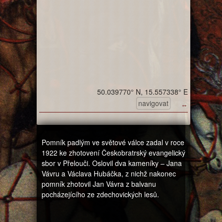
50.039770° N, 15.557338° E
navigovat
↔
Pomník padlým ve světové válce zadal v roce
1922 ke zhotovení Českobratrský evangelický
sbor v Přelouči. Oslovil dva kameníky – Jana
Vávru a Václava Hubáčka, z nichž nakonec
pomník zhotovil Jan Vávra z balvanu
pocházejícího ze zdechovických lesů.