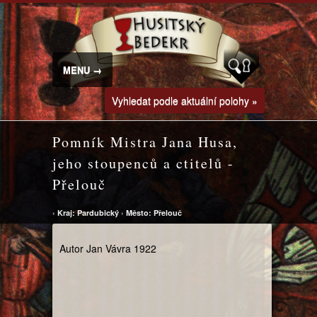
MENU →
Vyhledat podle aktuální polohy »
Pomník Mistra Jana Husa,
jeho stoupenců a ctitelů -
Přelouč
›
Kraj: Pardubický
›
Město: Přelouč
Autor Jan Vávra 1922