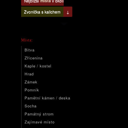
Nejbližší
místa
v okolí
Zvonička s kalichem
↓
Místa:
Bitva
Zřícenina
Kaple / kostel
Hrad
Zámek
Pomník
Pamětní kámen / deska
Socha
Památný strom
Zajímavé místo