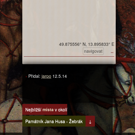
49.875556° N, 13.895833° E
navigovat
↔
Přidal:
jarpo
12.5.14
Nejbližší
místa
v okolí
Památník Jana Husa - Žebrák
↓