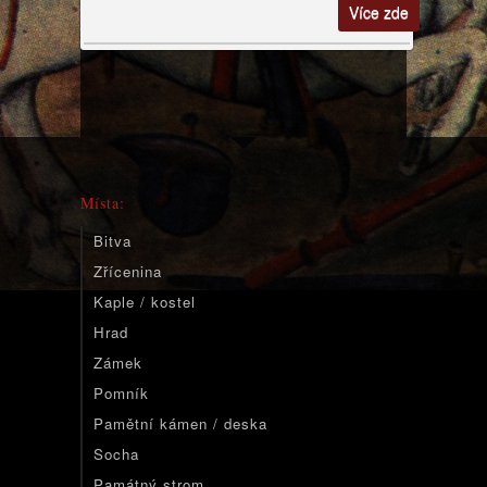
Více zde
Místa:
Bitva
Zřícenina
Kaple / kostel
Hrad
Zámek
Pomník
Pamětní kámen / deska
Socha
Památný strom