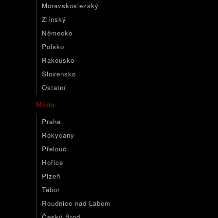
Moravskoslezský
Zlínský
Německo
Polsko
Rakousko
Slovensko
Ostatní
Města:
Praha
Rokycany
Přelouč
Hořice
Plzeň
Tábor
Roudnice nad Labem
Český Brod