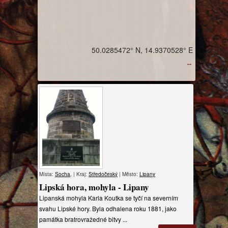
50.0285472° N, 14.9370528° E
↔
Místa:
Socha
, | Kraj:
Středočeský
| Město:
Lipany
Lipská hora, mohyla - Lipany
Lipanská mohyla Karla Koutka se tyčí na severním
svahu Lipské hory. Byla odhalena roku 1881, jako
památka bratrovražedné bitvy ...