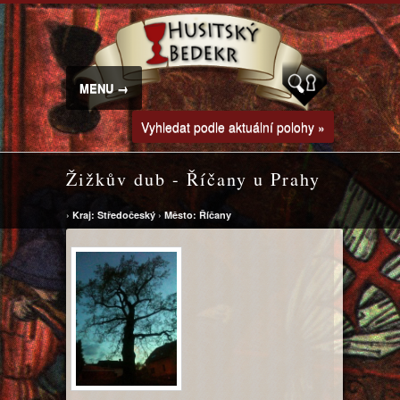
MENU →
Vyhledat podle aktuální polohy »
Žižkův dub - Říčany u Prahy
›
Kraj: Středočeský
›
Město: Říčany
↔