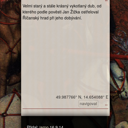
Velmi starý a stále krásný vykotlaný dub, od
kterého podle pověsti Jan Žižka ostřeloval
Říčanský hrad při jeho dobývání.
49.987766° N, 14.654088° E
navigovat
↔
Přidal:
jarpo
16.9.14