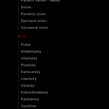
Pamětní kámen / deska
Socha
Památný strom
Zajímavé místo
Významné místo
Kraje:
Praha
Středočeský
Jihočeský
Plzeňský
Karlovarský
Liberecký
Ústecký
Královéhradecký
Pardubický
Vysočina