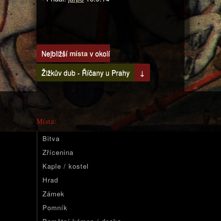
Nejbližší
místa
v okolí
Žižkův dub - Říčany u Prahy
↓
Místa:
Bitva
Zřícenina
Kaple / kostel
Hrad
Zámek
Pomník