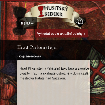
MENU →
Vyhledat podle aktuální polohy »
Hrad Pirkenštejn
›
Kraj: Středočeský
Hrad Pirkenštejn (Pirkštejn) jako fara a zvonice
využitý hrad na skalnaté ostrožně v dolní části
městečka Rataje nad Sázavou.