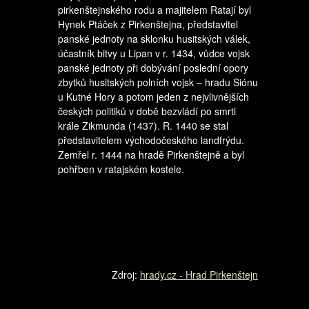
pirkenštejnského rodu a majitelem Ratají byl
Hynek Ptáček z Pirkenštejna, představitel
panské jednoty na sklonku husitských válek,
účastník bitvy u Lipan v r. 1434, vůdce vojsk
panské jednoty při dobývání poslední opory
zbytků husitských polních vojsk – hradu Siónu
u Kutné Hory a potom jeden z nejvlivnějších
českých politiků v době bezvládí po smrti
krále Zikmunda (1437). R. 1440 se stal
představitelem východočeského landfrýdu.
Zemřel r. 1444 na hradě Pirkenštejně a byl
pohřben v ratajském kostele.
Zdroj:
hrady.cz - Hrad Pirkenštejn