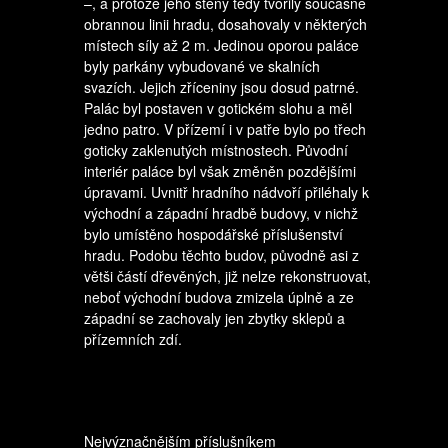
–, a protože jeho stěny tedy tvořily současně
obrannou linii hradu, dosahovaly v některých
místech síly až 2 m. Jedinou oporou paláce
byly parkány vybudované ve skalních
svazích. Jejich zříceniny jsou dosud patrné.
Palác byl postaven v gotickém slohu a měl
jedno patro. V přízemí i v patře bylo po třech
goticky zaklenutých místnostech. Původní
interiér paláce byl však změněn pozdějšími
úpravami. Uvnitř hradního nádvoří přiléhaly k
východní a západní hradbě budovy, v nichž
bylo umístěno hospodářské příslušenství
hradu. Podobu těchto budov, původně asi z
větši částí dřevěných, již nelze rekonstruovat,
neboť východní budova zmizela úplně a ze
západní se zachovaly jen zbytky sklepů a
přízemních zdí.
Nejvýznačnějším příslušníkem