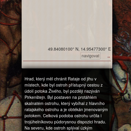
49.84080100° N, 14.95477300° E
navigovat
↔
Hrad, který měl chránit Rataje od jihu v
místech, kde byl ostroh přístupný cestou z
údolí potoka Živého, byl později nazýván
Pirkenštejn. Byl postaven na protáhlém
skalnatém ostrohu, který vybíhal z hlavního
ratajského ostrohu a je obtékán jmenovaným
potokem. Celková podoba ostrohu určila i
trojúhelníkovou půdorysnou dispozici hradu.
Na severu, kde ostroh splýval úzkým