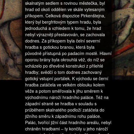
skalnatým sedlem s rovinou městečka, byl
hrad od okolí oddělen ve skále vytesaným
příkopem. Celková dispozice Pirkenštejna,
který byl bergfritovým typem hradu, byla
jednoduchá a vzhledem k tomu, že hrad
nebyl výrazněji přestavován, se zachovala
dodnes. Za příkopem byla čelní severní
hradba s gotickou branou, která byla
původně přístupná po padacím mostě. Hlavní
oporou brány byla okrouhlá věž, do níž se
vcházelo po dřevěné konstrukci z přilehlé
hradby; svědčí o tom dodnes zachovaný
gotický vstupní portálek. K východu se černí
hradba zatáčela ve velkém oblouku kolem
věže a potom směřovala k jihu směrem k
východnímu nároží hradního paláce. Též na
západní straně se hradba v souladu s
průběhem skalnatého podloží zatáčela do
jižního směru k západnímu rohu paláce.
Palác, tvořící jižní část hradního areálu, nebyl
chráněn hradbami – ty končily u jeho nároží