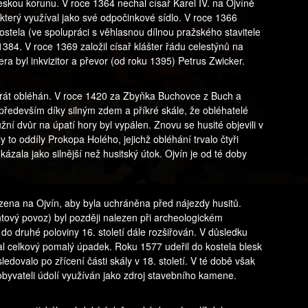
eskou korunu. V roce 1364 nechal císař Karel IV. na Ojvíně
který využíval jako své odpočinkové sídlo. V roce 1366
stela (ve spolupráci s věhlasnou dílnou pražského stavitele
 1384. V roce 1369 založil císař klášter řádu celestýnů na
a byl inkvizitor a převor (od roku 1395) Petrus Zwicker.
krát obléhán. V roce 1420 za Zbyňka Buchovce z Buch a
především díky silným zdem a příkré skále, že obléhatelé
ní dvůr na úpatí hory byl vypálen. Znovu se husité objevili v
 to oddíly Prokopa Holého, jejichž obléhání trvalo čtyři
zala jako silnější než husitský útok. Ojvín je od té doby
zena na Ojvín, aby byla uchráněna před nájezdy husitů.
htový povoz) byl později nalezen při archeologickém
do druhé poloviny 16. století dále rozšiřován. V důsledku
al celkový pomalý úpadek. Roku 1577 udeřil do kostela blesk
edovalo po zřícení části skály v 18. století. V té době však
 obyvateli údolí využíván jako zdroj stavebního kamene.