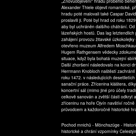
„Znovuobjevení“ hradu proběhlo během
Alexander Thiele objevil romantické, př
hradu poté malovali také Caspar David 
proslavili ji. Poté byl hrad od roku 1
aby byl uchráněn dalšího chátrání. Od p
lázeňských hostů. Das lag letztendlich
zahájení provozu žitavské úzkokolejky
otevřeno muzeum Alfredem Moschkauem.
Hugem Rathgensem vědecky zdokument
situace, když byla bohatá muzejní sb
Další zhoršení následovalo na konci d
Herrmann Knobloch naštěstí zachránil 
roku 1472. v následujících desetiletíc
sanační práce. Zřícenina kláštera, díky
koncertní sál (mimo jiné pro účely tr
celkově sanován a zvětší části odkryt 
zříceninu na hoře Ojvín navštíví ročně
průvodcem a každoročně historické hrad
Pochod mnichů - Mönchszüge - Histori
historické a chrání vzpomínky Celest