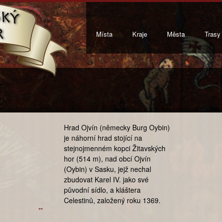
Místa
Kraje
Města
Trasy
Hrad Ojvín (německy Burg Oybin)
je náhorní hrad stojící na
stejnojmenném kopci Žitavských
hor (514 m), nad obcí Ojvín
(Oybin) v Sasku, jejž nechal
zbudovat Karel IV. jako své
původní sídlo, a kláštera
Celestinů, založený roku 1369.
↔