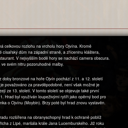
á celkovou rozlohu na vrcholu hory Ojvína. Kromě
 císařský dům na západní straně, a zříceninu kláštera,
estaurant. V nejvyšším bodě hory se nachází camera obscura.
á ve svém nitru pozoruhodné malby.
z doby bronzové na hoře Ojvín pochází z 11. a 12. století
y je považováno za pravděpodobné, není však možné je
ejí ze 13. století. V tomto století se objevuje také první
1. Hrad byl využíván loupeživými rytíři jako opěrný bod pro
nka o Ojvínu (Moybin). Brzy poté byl hrad znovu vystavěn.
hradu rozšířena na obranyschopný hrad k ochraně poblíž
dřicha z Lipé, maršála krále Jana Lucemburského. Již roku