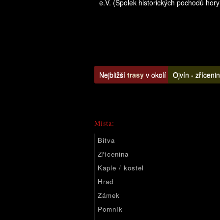
e.V. (Spolek historických pochodů hory O
Nejbližší
trasy
v okolí
Ojvín - zříceni
Místa:
Bitva
Zřícenina
Kaple / kostel
Hrad
Zámek
Pomník