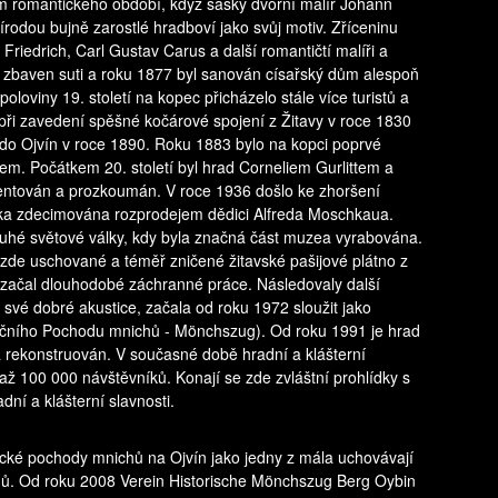
 romantického období, když saský dvorní malíř Johann
írodou bujně zarostlé hradboví jako svůj motiv. Zříceninu
Friedrich, Carl Gustav Carus a další romantičtí malíři a
829 zbaven suti a roku 1877 byl sanován císařský dům alespoň
oloviny 19. století na kopec přicházelo stále více turistů a
 při zavedení spěšné kočárové spojení z Žitavy v roce 1830
 do Ojvín v roce 1890. Roku 1883 bylo na kopci poprvé
 Počátkem 20. století byl hrad Corneliem Gurlittem a
ován a prozkoumán. V roce 1936 došlo ke zhoršení
írka zdecimována rozprodejem dědici Alfreda Moschkaua.
ruhé světové války, kdy byla značná část muzea vyrabována.
zde uschované a téměř zničené žitavské pašijové plátno z
h začal dlouhodobé záchranné práce. Následovaly další
 své dobré akustice, začala od roku 1972 sloužit jako
adičního Pochodu mnichů - Mönchszug). Od roku 1991 je hrad
a rekonstruován. V současné době hradní a klášterní
 až 100 000 návštěvníků. Konají se zde zvláštní prohlídky s
ní a klášterní slavnosti.
cké pochody mnichů na Ojvín jako jedny z mála uchovávají
ýnů. Od roku 2008 Verein Historische Mönchszug Berg Oybin