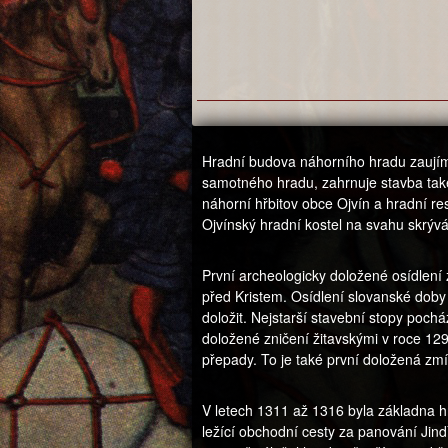
Hradní budova náhorního hradu zaujím
samotného hradu, zahrnuje stavba také
náhorní hřbitov obce Ojvín a hradní r
Ojvínský hradní kostel na svahu skrýv
První archeologicky doložené osídlení 
před Kristem. Osídlení slovanské dob
doložit. Nejstarší stavební stopy pocház
doložené zničení žitavskými v roce 129
přepady. To je také první doložená zmí
V letech 1311 až 1316 byla základna 
ležící obchodní cesty za panování Jin