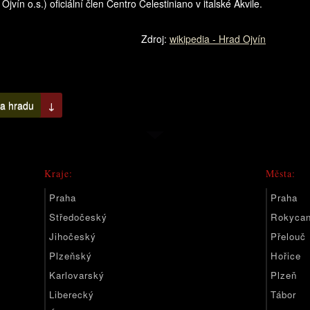
jvín o.s.) oficiální člen Centro Celestiniano v italské Akvile.
Zdroj:
wikipedia - Hrad Ojvín
na hradu
↓
Kraje:
Města:
Praha
Praha
Středočeský
Rokyca
Jihočeský
Přelouč
Plzeňský
Hořice
Karlovarský
Plzeň
Liberecký
Tábor