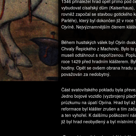
1346 přináležel hrad opět přímo pod č
vybudovat císařský dům (Kaiserhaus), 
rovněž započal se stavbou gotického ko
Parléře), který byl dokončen již v roce
Ojvíně. Nejvýznamnějším členem klášter
Během husitských válek byl Ojvín dva
Chvaly Řepického z Machovic. Bylo to 
museli odtáhnout s nepořízenou. Popluž
roce 1429 před hradním klášterem. Byly
hodiny. Opět se ovšem obrana hradu uká
považován za nedobytný.
Část svatovítského pokladu byla převe
Jedno bojové vozidlo (vyzbrojený plac
průzkumu na úpatí Ojvína. Hrad byl až 
reformace byl klášter zrušen a tím zač
a ten vyhořel. K dalšímu poškození násl
již byl hrad neobydlený a byl místními