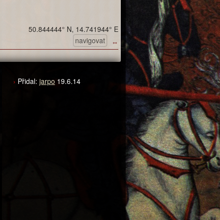
50.844444° N, 14.741944° E
navigovat
↔
Přidal:
jarpo
19.6.14