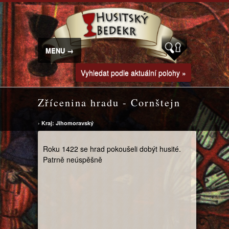
MENU →
Vyhledat podle aktuální polohy »
Zřícenina hradu - Cornštejn
›
Kraj: Jihomoravský
Roku 1422 se hrad pokoušeli dobýt husité.
Patrně neúspěšně