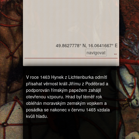
49.8627778° N, 16.0641667° E
navigovat
↔
V roce 1463 Hynek z Lichtenburka odmítl
přísahat věrnost králi Jiřímu z Poděbrad a
podporován římským papežem zahájil
otevřenou vzpouru. Hrad byl téměř rok
obléhán moravským zemským vojskem a
posádka se nakonec v červnu 1465 vzdala
kvůli hladu.