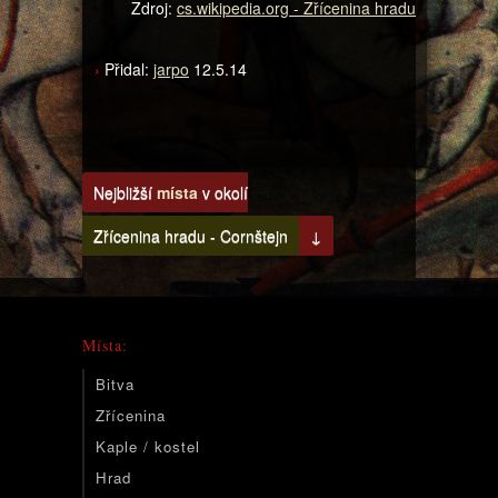
Zdroj:
cs.wikipedia.org - Zřícenina hradu
Přidal:
jarpo
12.5.14
Nejbližší
místa
v okolí
Zřícenina hradu - Cornštejn
↓
Místa:
Bitva
Zřícenina
Kaple / kostel
Hrad