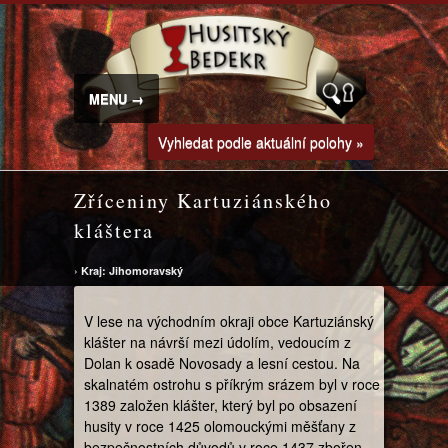
MENU →
Vyhledat podle aktuální polohy »
Zříceniny Kartuziánského
kláštera
›
Kraj: Jihomoravský
V lese na východním okraji obce Kartuziánský
klášter na návrší mezi údolím, vedoucím z
Dolan k osadě Novosady a lesní cestou. Na
skalnatém ostrohu s příkrým srázem byl v roce
1389 založen klášter, který byl po obsazení
husity v roce 1425 olomouckými měšťany z
bezpečnostních důvodů v roce 1437 zbořen.