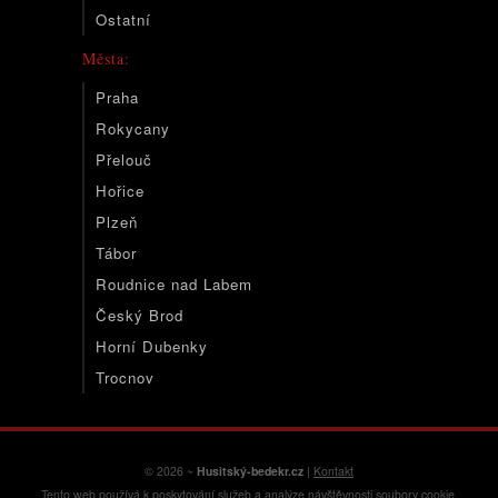
Ostatní
Města:
Praha
Rokycany
Přelouč
Hořice
Plzeň
Tábor
Roudnice nad Labem
Český Brod
Horní Dubenky
Trocnov
© 2026 ~
Husitský-bedekr.cz
|
Kontakt
Tento web používá k poskytování služeb a analýze návštěvnosti soubory cookie.