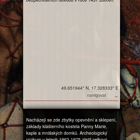
49.651944° N, 17.328333° E
navigovat
↔
Nacházejí se zde zbytky opevnění a sklepení,
základy klášterního kostela Panny Marie,
kaple a mnišských domků. Archeologický
výzkum v letech 1962-1975 zjistil celkový