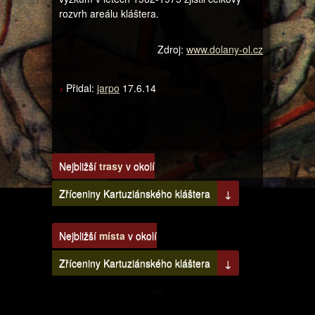
rozvrh areálu kláštera.
Zdroj:
www.dolany-ol.cz
Přidal:
jarpo
17.6.14
Nejbližší
trasy
v okolí
Zříceniny Kartuziánského kláštera
↓
Nejbližší
místa
v okolí
Zříceniny Kartuziánského kláštera
↓