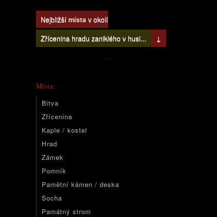
Nejbližší
místa
v okolí
Zřícenina hradu zaniklého v husi...
↓
Místa:
Bitva
Zřícenina
Kaple / kostel
Hrad
Zámek
Pomník
Pamětní kámen / deska
Socha
Památný strom