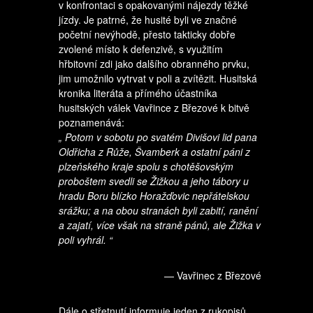
v konfrontaci s opakovanými nájezdy těžké
jízdy. Je patrné, že husité byli ve značné
početní nevýhodě, přesto takticky dobře
zvolené místo k defenzivě, s využitím
hřbitovní zdi jako dalšího obranného prvku,
jim umožnilo vytrvat v poli a zvítězit. Husitská
kronika literáta a přímého účastníka
husitských válek Vavřince z Březové k bitvě
poznamenává:
„ Potom v sobotu po svatém Divišovi lid pana
Oldřicha z Růže, Švamberk a ostatní páni z
plzeňského kraje spolu s chotěšovským
proboštem svedli se Žižkou a jeho tábory u
hradu Boru blízko Horažďovic nepřátelskou
srážku; a na obou stranách byli zabití, ranění
a zajatí, více však na straně pánů, ale Žižka v
poli vyhrál. “
— Vavřinec z Březové
Dále o střetnutí informuje jeden z rukopisů