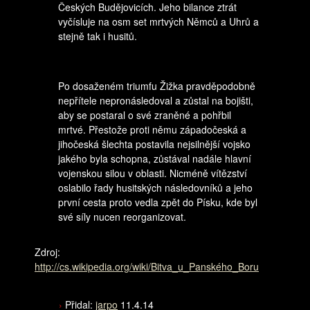
Českých Budějovicích. Jeho bilance ztrát
vyčísluje na osm set mrtvých Němců a Uhrů a
stejně tak i husitů.
Po dosaženém triumfu Žižka pravděpodobně
nepřítele nepronásledoval a zůstal na bojišti,
aby se postaral o své zraněné a pohřbil
mrtvé. Přestože proti němu západočeská a
jihočeská šlechta postavila nejsilnější vojsko
jakého byla schopna, zůstával nadále hlavní
vojenskou silou v oblasti. Nicméně vítězství
oslabilo řady husitských následovníků a jeho
první cesta proto vedla zpět do Písku, kde byl
své síly nucen reorganizovat.
Zdroj:
http://cs.wikipedia.org/wiki/Bitva_u_Panského_Boru
Přidal:
jarpo
11.4.14