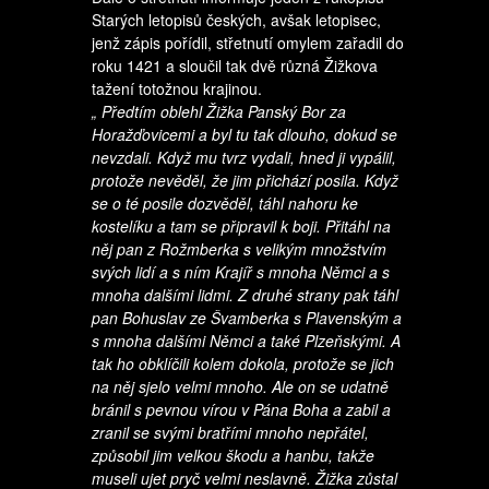
Starých letopisů českých, avšak letopisec,
jenž zápis pořídil, střetnutí omylem zařadil do
roku 1421 a sloučil tak dvě různá Žižkova
tažení totožnou krajinou.
„ Předtím oblehl Žižka Panský Bor za
Horažďovicemi a byl tu tak dlouho, dokud se
nevzdali. Když mu tvrz vydali, hned ji vypálil,
protože nevěděl, že jim přichází posila. Když
se o té posile dozvěděl, táhl nahoru ke
kostelíku a tam se připravil k boji. Přitáhl na
něj pan z Rožmberka s velikým množstvím
svých lidí a s ním Krajíř s mnoha Němci a s
mnoha dalšími lidmi. Z druhé strany pak táhl
pan Bohuslav ze Švamberka s Plavenským a
s mnoha dalšími Němci a také Plzeňskými. A
tak ho obklíčili kolem dokola, protože se jich
na něj sjelo velmi mnoho. Ale on se udatně
bránil s pevnou vírou v Pána Boha a zabil a
zranil se svými bratřími mnoho nepřátel,
způsobil jim velkou škodu a hanbu, takže
museli ujet pryč velmi neslavně. Žižka zůstal