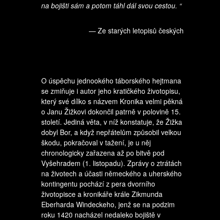
na bojišti sám a potom táhl dál svou cestou. “
— Ze starých letopisů českých
O úspěchu jednookého táborského hejtmana
se zmiňuje i autor jeho kratičkého životopisu,
který své dílko s názvem Kronika velmi pěkná
o Janu Žižkovi dokončil patrně v polovině 15.
století. Jediná věta, v níž konstatuje, že Žižka
dobyl Bor, a když nepřátelům způsobil velkou
škodu, pokračoval v tažení, je u něj
chronologicky zařazena až po bitvě pod
Vyšehradem (1. listopadu). Zprávy o ztrátách
na životech a účasti německého a uherského
kontingentu pochází z pera dvorního
životopisce a kronikáře krále Zikmunda
Eberharda Windeckeho, jenž se na podzim
roku 1420 nacházel nedaleko bojiště v