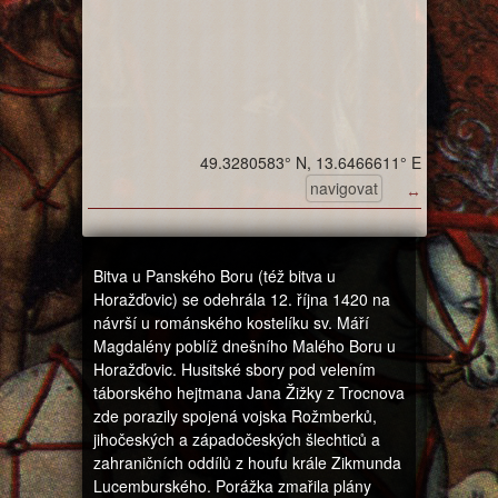
49.3280583° N, 13.6466611° E
navigovat
↔
Bitva u Panského Boru (též bitva u
Horažďovic) se odehrála 12. října 1420 na
návrší u románského kostelíku sv. Máří
Magdalény poblíž dnešního Malého Boru u
Horažďovic. Husitské sbory pod velením
táborského hejtmana Jana Žižky z Trocnova
zde porazily spojená vojska Rožmberků,
jihočeských a západočeských šlechticů a
zahraničních oddílů z houfu krále Zikmunda
Lucemburského. Porážka zmařila plány