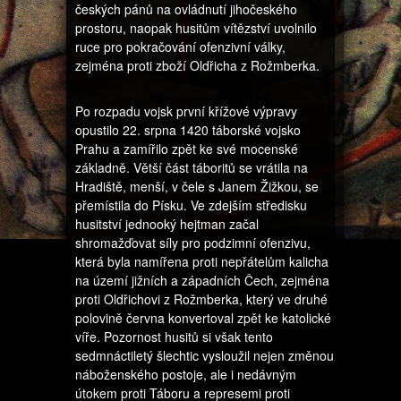
českých pánů na ovládnutí jihočeského
prostoru, naopak husitům vítězství uvolnilo
ruce pro pokračování ofenzivní války,
zejména proti zboží Oldřicha z Rožmberka.
Po rozpadu vojsk první křížové výpravy
opustilo 22. srpna 1420 táborské vojsko
Prahu a zamířilo zpět ke své mocenské
základně. Větší část táboritů se vrátila na
Hradiště, menší, v čele s Janem Žižkou, se
přemístila do Písku. Ve zdejším středisku
husitství jednooký hejtman začal
shromažďovat síly pro podzimní ofenzivu,
která byla namířena proti nepřátelům kalicha
na území jižních a západních Čech, zejména
proti Oldřichovi z Rožmberka, který ve druhé
polovině června konvertoval zpět ke katolické
víře. Pozornost husitů si však tento
sedmnáctiletý šlechtic vysloužil nejen změnou
náboženského postoje, ale i nedávným
útokem proti Táboru a represemi proti