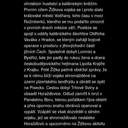
ohniskům husitství a kališnickým kněžím.
Prvním cílem Žižkova vojska se i proto stalo
královské město Vodňany, toho času v moci
Rožmberků, kterého se mu podařilo zmocnit
v prvních dnech měsíce září. Posléze se
spojil s oddíly kališnického šlechtice Oldřicha
Vaváka z Hradce, se kterým zahájil bojové
operace v prostoru v jihovýchodní části
jižních Čech. Společně dobyli Lomnici a
Bystřici, kde jim padly do rukou žena a dcera
českobudějovického hejtmana Lipolta Krajíře
z Krajku. Poté Žižka patrně obdržel zprávy, že
se k němu blíží vojsko shromážděné na
území plzeňského landfrýdu a obrátil se zpět
na Písecko. Cestou dobyl Trhové Sviny a
obsadil Horažďovice. Odtud zamířil k tvrzi v
Panskému Boru, kterou počátkem října oblehl
a přes úpornou snahu obránců opanoval a
vypálil. Vzápětí se však dozvěděl o silném
vojsku, jež se shromažďovalo nedaleko
Horažďovic a upozorněno na Žižkovu aktivitu