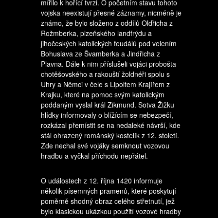
mířilo k hořící tvrzi. O početním stavu tohoto
vojska neexistují přesné záznamy, nicméně je
známo, že bylo složeno z oddílů Oldřicha z
Rožmberka, plzeňského landfrýdu a
jihočeských katolických feudálů pod velením
Bohuslava ze Švamberka a Jindřicha z
Plavna. Dále k nim příslušeli vojáci probošta
chotěšovského a rakouští žoldnéři spolu s
Uhry a Němci v čele s Lipoltem Krajířem z
Krajku, které na pomoc svým katolickým
poddaným vyslal král Zikmund. Sotva Žižku
hlídky informovaly o blížícím se nebezpečí,
rozkázal přemístit se na nedaleké návrší, kde
stál ohrazený románský kostelík z 12. století.
Zde nechal své vojáky semknout vozovou
hradbu a vyčkal příchodu nepřátel.
O událostech z 12. října 1420 informuje
několik písemných pramenů, které poskytují
poměrně shodný obraz celého střetnutí, jež
bylo klasickou ukázkou použití vozové hradby