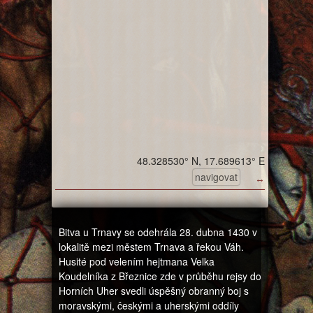
48.328530° N, 17.689613° E
navigovat
↔
Bitva u Trnavy se odehrála 28. dubna 1430 v
lokalitě mezi městem Trnava a řekou Váh.
Husité pod velením hejtmana Velka
Koudelníka z Březnice zde v průběhu rejsy do
Horních Uher svedli úspěšný obranný boj s
moravskými, českými a uherskými oddíly