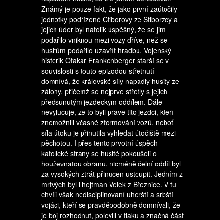
Známý je pouze fakt, že jako první zaútočily
jednotky podřízené Ctiborovy ze Stiborzcy a
jejich úder byl natolik úspěšný, že se jim
podařilo vniknou mezi vozy dříve, než se
husitům podařilo uzavřít hradbu. Vojenský
historik Otakar Frankenberger starší se v
souvislosti s touto epizodou střetnutí
domnívá, že královské síly napadly husity ze
zálohy, přičemž se nejprve střetly s jejich
předsunutým jezdeckým oddílem. Dále
nevylučuje, že to byli právě tito jezdci, kteří
znemožnili včasné zformování vozů, neboť
síla útoku je přinutila vyhledat útočiště mezi
pěchotou. I přes tento prvotní úspěch
katolické strany se husité pokoušeli o
houževnatou obranu, nicméně čelní oddíl byl
za vysokých ztrát přinucen ustoupit. Jedním z
mrtvých byl i hejtman Velek z Březnice. V tu
chvíli však nedisciplinovaní uherští a srbští
vojáci, kteří se pravděpodobně domnívali, že
je boj rozhodnut, polevili v tlaku a značná část