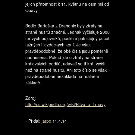
jejich přítomnost k 11. květnu na osm mil od
Opavy.
Bodle Bartoška z Drahonic byly ztráty na
straně husitů značné. Jednak vyčísluje 2000
mrtvých bojovníků, posléze pak stejný počet
tažných i jezdeckých koní. Je však
pravděpodobné, že obě čísla jsou poměrně
nadnesená. Pokud jde o ztráty na straně
královských oddílů, udávají se třikrát vyšší
než na straně husitů. Ani toto číslo se však
pravděpodobně nezakládá na reálném
základě.
Zdroj:
http://cs.wikipedia.org/wiki/Bitva_u_Trnavy
Přidal:
jarpo
11.4.14