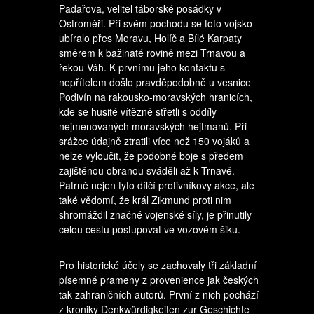
Padařova, velitel táborské posádky v
Ostroměři. Při svém pochodu se toto vojsko
ubíralo přes Moravu, Holíč a Bílé Karpaty
směrem k bažinaté rovině mezi Trnavou a
řekou Váh. K prvnímu jeho kontaktu s
nepřítelem došlo pravděpodobně u vesnice
Podivín na rakousko-moravských hranicích,
kde se husité vítězně střetli s oddíly
nejmenovaných moravských hejtmanů. Při
srážce údajně ztratili více než 150 vojáků a
nelze vyloučit, že podobné boje s předem
zajištěnou obranou sváděli až k Trnavě.
Patrně nejen tyto dílčí protivníkovy akce, ale
také vědomí, že král Zikmund proti nim
shromáždil značné vojenské síly, je přinutily
celou cestu postupovat ve vozovém šiku.
Pro historické účely se zachovaly tři základní
písemné prameny z provenience jak českých
tak zahraničních autorů. První z nich pochází
z kroniky Denkwürdigkeiten zur Geschichte