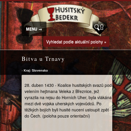
MENU →
Vyhledat podle aktuální polohy »
Bitva u Trnavy
›
Kraj: Slovensko
28. duben 1430 - Koalice husitských svazů pod
velením hejtmana Veleka z Březnice, jež
vyrazila na rejsu do Horních Uher, byla vlákána
mezi dvě vojska uherských vojevůdců. Po
těžkých bojích byli husité nuceni ustoupit zpět
do Čech. (poloha pouze orientační)