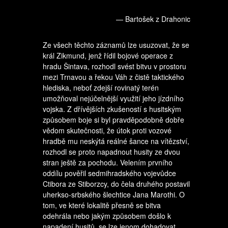
— Bartošek z Drahonic
Ze všech těchto záznamů lze usuzovat, že se
král Zikmund, jenž řídil bojové operace z
hradu Šintava, rozhodl svést bitvu v prostoru
mezi Trnavou a řekou Váh z čistě taktického
hlediska, neboť zdejší rovinatý terén
umožňoval nejúčelnější využití jeho jízdního
vojska. Z dřívějších zkušeností s husitským
způsobem boje si byl pravděpodobně dobře
vědom skutečnosti, že útok proti vozové
hradbě mu neskýtá reálné šance na vítězství,
rozhodl se proto napadnout husity ze dvou
stran ještě za pochodu. Velením prvního
oddílu pověřil sedmihradského vojevůdce
Ctibora ze Stiborzcy, do čela druhého postavil
uherkso-srbského šlechtice Jana Marothi. O
tom, ve které lokalitě přesně se bitva
odehrála nebo jakým způsobem došlo k
napadení husitů, se lze jenom dohadovat.