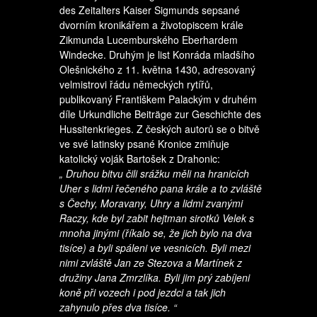
des Zeitalters Kaiser Sigmunds sepsané
dvorním kronikářem a životopiscem krále
Zikmunda Lucemburského Eberhardem
Windecke. Druhým je list Konráda mladšího
Olešnického z 11. května 1430, adresovaný
velmistrovi řádu německých rytířů,
publikovaný Františkem Palackým v druhém
díle Urkundliche Beiträge zur Geschichte des
Hussitenkrieges. Z českých autorů se o bitvě
ve své latinsky psané Kronice zmiňuje
katolický voják Bartošek z Drahonic:
„ Druhou bitvu čili srážku měli na hranicích
Uher s lidmi řečeného pana krále a to zvláště
s Čechy, Moravany, Uhry a lidmi zvanými
Raczy, kde byl zabit hejtman sirotků Velek s
mnoha jinými (říkalo se, že jich bylo na dva
tisíce) a byli spáleni ve vesnicích. Byli mezi
nimi zvláště Jan ze Stezova a Martínek z
družiny Jana Zmrzlíka. Byli jim prý zabíjeni
koně při vozech i pod jezdci a tak jich
zahynulo přes dva tisíce. “