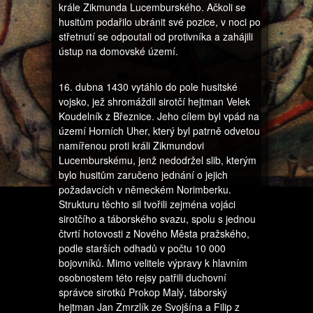
krále Zikmunda Lucemburského. Ačkoli se
husitům podařilo ubránit své pozice, v noci po
střetnutí se odpoutali od protivníka a zahájili
ústup na domovské území.
16. dubna 1430 vytáhlo do pole husitské
vojsko, jež shromáždil sirotčí hejtman Velek
Koudelník z Březnice. Jeho cílem byl vpád na
území Horních Uher, který byl patrně odvetou
namířenou proti králi Zikmundovi
Lucemburskému, jenž nedodržel slib, kterým
bylo husitům zaručeno jednání o jejich
požadavcích v německém Norimberku.
Strukturu těchto sil tvořili zejména vojáci
sirotčího a táborského svazu, spolu s jednou
čtvrtí hotovosti z Nového Města pražského,
podle starších odhadů v počtu 10 000
bojovníků. Mimo velitele výpravy k hlavním
osobnostem této rejsy patřili duchovní
správce sirotků Prokop Malý, táborský
hejtman Jan Zmrzlík ze Svojšína a Filip z