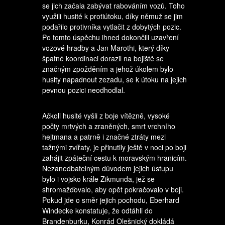
se jich začala zabývat rabováním vozů. Toho
využili husité k protiútoku, díky němuž se jim
podařilo protivníka vytlačit z dobytých pozic.
Po tomto úspěchu ihned dokončili uzavření
vozové hradby a Jan Marothi, který díky
špatné koordinaci dorazil na bojiště se
značným zpožděním a jehož úkolem bylo
husity napadnout zezadu, se k útoku na jejich
pevnou pozici neodhodlal.
Ačkoli husité vyšli z boje vítězně, vysoké
počty mrtvých a zraněných, smrt vrchního
hejtmana a patrně i značné ztráty mezi
tažnými zvířaty, je přinutily ještě v noci po boji
zahájit zpáteční cestu k moravským hranicím.
Nezanedbatelným důvodem jejich ústupu
bylo i vojsko krále Zikmunda, jež se
shromažďovalo, aby opět pokračovalo v boji.
Pokud jde o směr jejich pochodu, Eberhard
Windecke konstatuje, že odtáhli do
Brandenburku, Konrád Olešnický dokládá