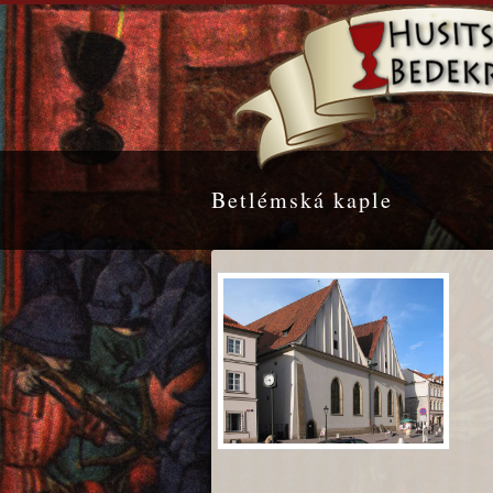
Betlémská kaple