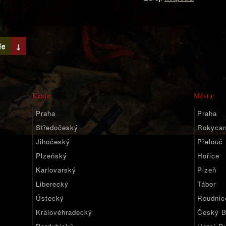
le
↓
Kraje:
Města:
Praha
Praha
Středočeský
Rokyca
Jihočeský
Přelouč
Plzeňský
Hořice
Karlovarský
Plzeň
Liberecký
Tábor
Ústecký
Roudnic
Královéhradecký
Český B