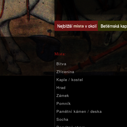
Nejbližší
místa
v okolí
Betlémská kap
Místa:
Bitva
Zřícenina
Kaple / kostel
Hrad
Zámek
Pomník
Pamětní kámen / deska
Socha