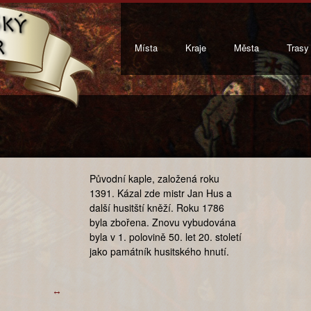
Místa
Kraje
Města
Trasy
Původní kaple, založená roku
1391. Kázal zde mistr Jan Hus a
další husitští kněží. Roku 1786
byla zbořena. Znovu vybudována
byla v 1. polovině 50. let 20. století
jako památník husitského hnutí.
↔