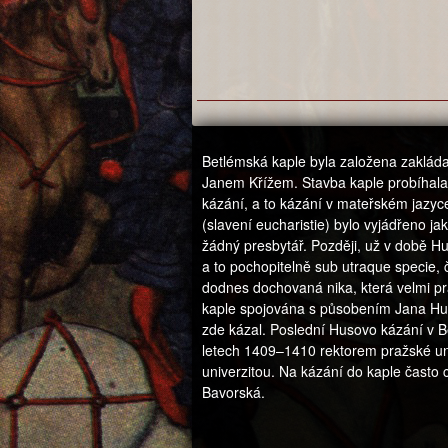
Betlémská kaple byla založena zaklád
Janem Křížem. Stavba kaple probíhala
kázání, a to kázání v mateřském jazyce
(slavení eucharistie) bylo vyjádřeno j
žádný presbytář. Později, už v době Hus
a to pochopitelně sub utraque specie, 
dodnes dochovaná nika, která velmi p
kaple spojována s působením Jana Hus
zde kázal. Poslední Husovo kázání v B
letech 1409–1410 rektorem pražské uni
univerzitou. Na kázání do kaple často 
Bavorská.