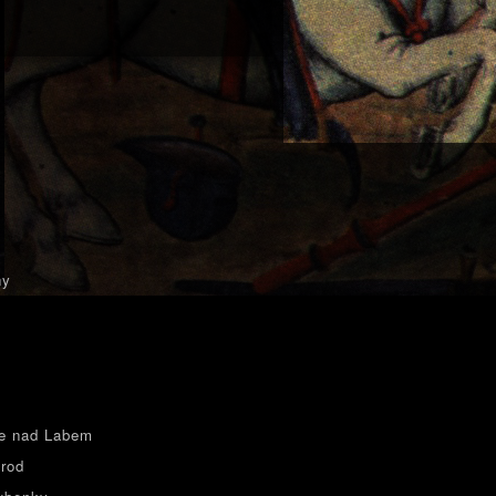
ny
e nad Labem
rod