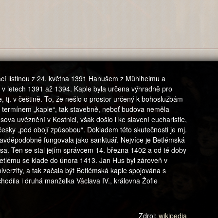
ací listinou z 24. května 1391 Hanušem z Mühlheimu a
 v letech 1391 až 1394. Kaple byla určena výhradně pro
, tj. v češtině. To, že nešlo o prostor určený k bohoslužbám
ak termínem „kaple“, tak stavebně, neboť budova neměla
ova uvěznění v Kostnici, však došlo i ke slavení eucharistie,
česky „pod obojí způsobou“. Dokladem této skutečnosti je mj.
ravděpodobně fungovala jako sanktuář. Nejvíce je Betlémská
a. Ten se stal jejím správcem 14. března 1402 a od té doby
etlému se klade do února 1413. Jan Hus byl zároveň v
verzity, a tak začala být Betlémská kaple spojována s
chodila i druhá manželka Václava IV., královna Žofie
Zdroj:
wikipedia