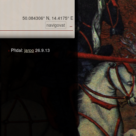
50.084306° N, 14.4175° E
navigovat
↔
Přidal:
jarpo
26.9.13