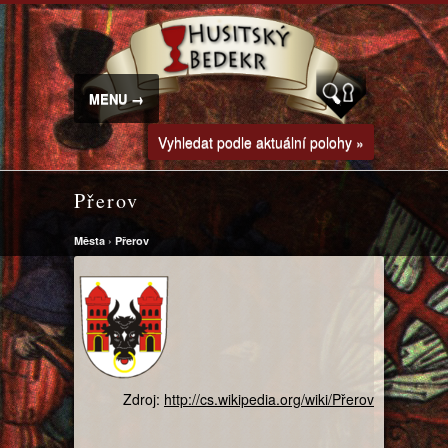
MENU →
Vyhledat podle aktuální polohy »
Přerov
Města
›
Přerov
Zdroj:
http://cs.wikipedia.org/wiki/Přerov