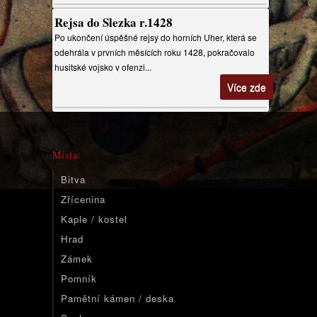
Rejsa do Slezka r.1428
Po ukončení úspěšné rejsy do horních Uher, která se
odehrála v prvních měsících roku 1428, pokračovalo
husitské vojsko v ofenzi...
Více zde
Místa:
Bitva
Zřícenina
Kaple / kostel
Hrad
Zámek
Pomník
Pamětní kámen / deska