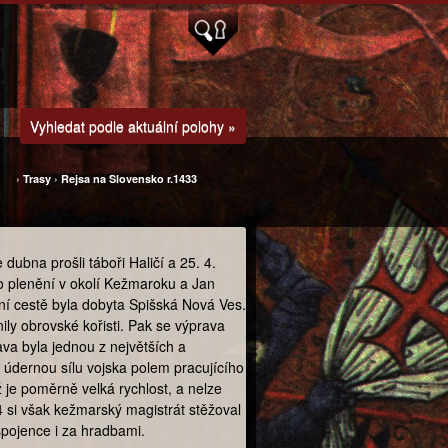
Vyhledat podle aktuální polohy »
›
Trasy
›
Rejsa na Slovensko r.1433
ubna prošli táboři Haličí a 25. 4.
o plenění v okolí Kežmaroku a Jan
ní cestě byla dobyta Spišská Nová Ves.
ily obrovské kořisti. Pak se výprava
va byla jednou z největších a
údernou sílu vojska polem pracujícího
ž je poměrně velká rychlost, a nelze
 si však kežmarský magistrát stěžoval
spojence i za hradbami.