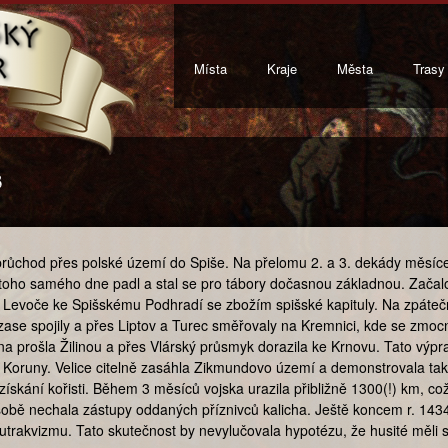
Místa
Kraje
Města
Trasy
3
růchod přes polské území do Spiše. Na přelomu 2. a 3. dekády měsíce d
toho samého dne padl a stal se pro tábory dočasnou základnou. Začal
m Levoče ke Spišskému Podhradí se zbožím spišské kapituly. Na zpáteč
ase spojily a přes Liptov a Turec směřovaly na Kremnici, kde se zmocn
a prošla Žilinou a přes Vlárský průsmyk dorazila ke Krnovu. Tato výpra
Koruny. Velice citelně zasáhla Zikmundovo území a demonstrovala tak 
získání kořisti. Během 3 měsíců vojska urazila přibližně 1300(!) km, co
sobě nechala zástupy oddaných příznivců kalicha. Ještě koncem r. 1434
 k utrakvizmu. Tato skutečnost by nevylučovala hypotézu, že husité měli 