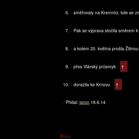
směřovaly na Kremnici, kde se zm
Pak se výprava stočila směrem 
a kolem 20. května prošla Žilino
přes Vlárský průsmyk
↑
dorazila ke Krnovu
↑
Přidal:
jarpo
18.6.14
Místa: