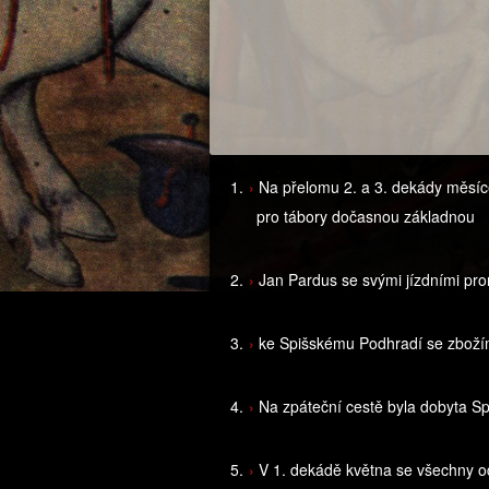
Na přelomu 2. a 3. dekády měsíce
pro tábory dočasnou základnou
Jan Pardus se svými jízdními pr
ke Spišskému Podhradí se zbožím
Na zpáteční cestě byla dobyta S
V 1. dekádě května se všechny od