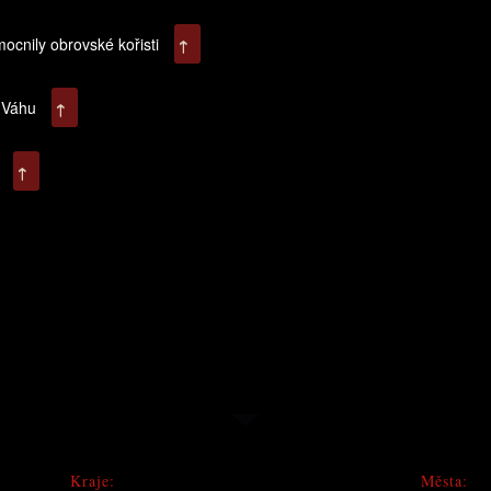
ocnily obrovské kořisti
↑
k Váhu
↑
u
↑
Kraje:
Města: