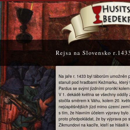
Rejsa na Slovensko r.143
Na jaře r. 1433 byl táborům umožněn p
stanuli pod hradbami Kežmarku, který 
Pardus se svými jízdními pronikl kole
V 1. dekádě května se všechny oddíly z
stočila směrem k Váhu, kolem 20. květn
nejúspěšnějších jízd mimo území zemí 
s tím, že hlavním účelem výpravy bylo 
proto předpokládat, že by výprava po 
Zikmundovi na kacíře, kteří se hlásili