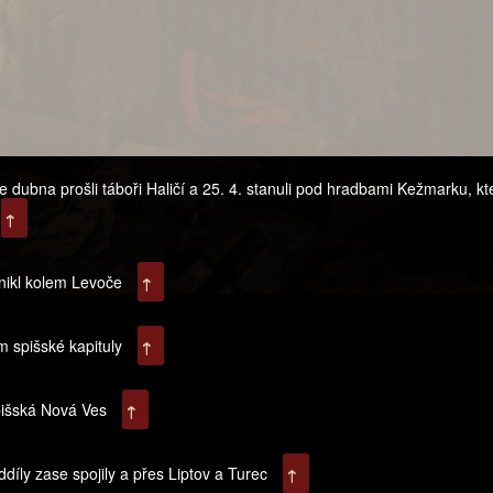
 dubna prošli táboři Haličí a 25. 4. stanuli pod hradbami Kežmarku, kt
↑
onikl kolem Levoče
↑
 spišské kapituly
↑
pišská Nová Ves
↑
díly zase spojily a přes Liptov a Turec
↑