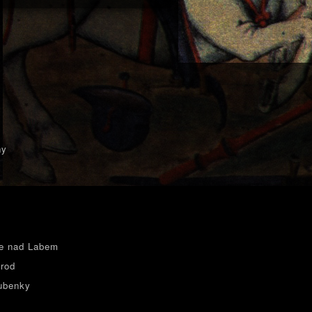
ny
e nad Labem
rod
ubenky