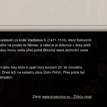
vystavěn za krále Vladislava II. (1471-1516), který Katovicím
aného na prodej do Němec, a nebo je je dokonce z doby ještě
vickou horou vedla přes potok Březový stará obchodní cesta
í jeho toku blíže k úpatí hory koncem 20. let minulého
. Dnes leží na katastru obce Dolní Poříčí. Přes potok byl
ábradlím.
Zdroj:
www.strakonice.eu - Žižkův most