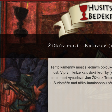
Žižkův most - Katovice (
Tento kamenný most s jediným oblouke
most. V první knize katovické kroniky,
tento most vybudoval Jan Žižka z Trocn
u Sudoměře nad několikanásobnou přesi