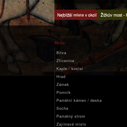
Nejbližší
místa
v okolí
Žižkův most - K
Místa:
Bitva
Zřícenina
Kaple / kostel
Hrad
Zámek
Pomník
Pamětní kámen / deska
Socha
Památný strom
Zajímavé místo