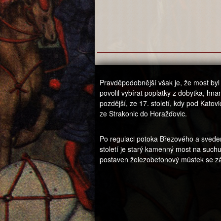
Pravděpodobnější však je, že most byl 
povolil vybírat poplatky z dobytka, hn
pozdější, ze 17. století, kdy pod Kato
ze Strakonic do Horažďovic.
Po regulaci potoka Březového a sveden
století je starý kamenný most na suchu
postaven železobetonový můstek se z