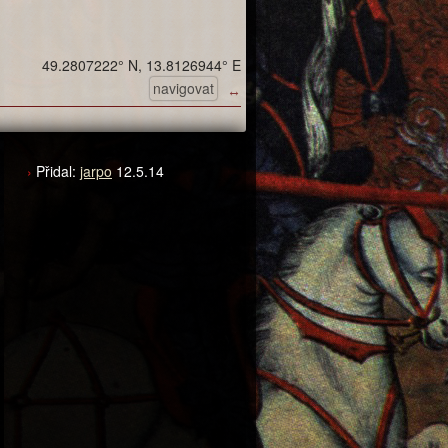
49.2807222° N, 13.8126944° E
navigovat
↔
Přidal:
jarpo
12.5.14