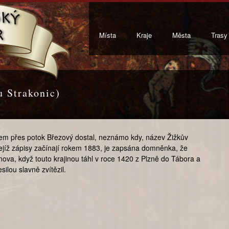
Místa
Kraje
Města
Trasy
u Strakonic)
m přes potok Březový dostal, neznámo kdy, název Žižkův
 jejíž zápisy začínají rokem 1883, je zapsána domněnka, že
ova, když touto krajinou táhl v roce 1420 z Plzně do Tábora a
lou slavně zvítězil.