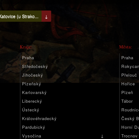
atovice (u Strako...
↓
Kraje:
Města:
Praha
Praha
Středočeský
Rokyca
Jihočeský
Přelouč
Plzeňský
Hořice
Karlovarský
Plzeň
Liberecký
Tábor
Ústecký
Roudnic
Královéhradecký
Český B
Pardubický
Horní D
↓
Vysočina
Trocnov