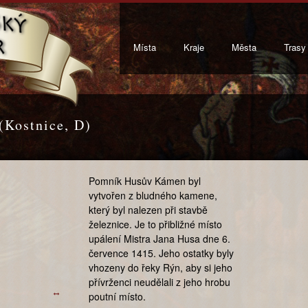
Místa
Kraje
Města
Trasy
(Kostnice, D)
Pomník Husův Kámen byl
vytvořen z bludného kamene,
který byl nalezen při stavbě
železnice. Je to přibližné místo
upálení Mistra Jana Husa dne 6.
července 1415. Jeho ostatky byly
vhozeny do řeky Rýn, aby si jeho
přívrženci neudělali z jeho hrobu
↔
poutní místo.