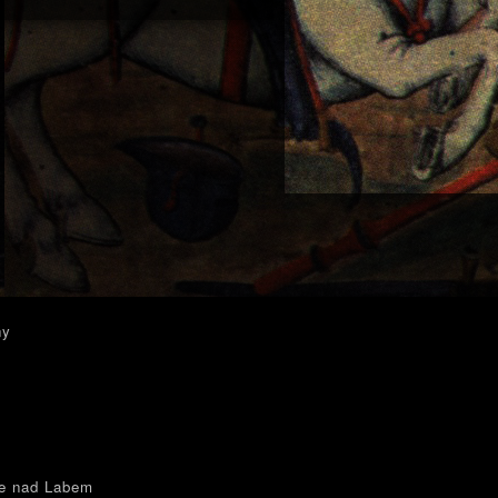
ny
e nad Labem