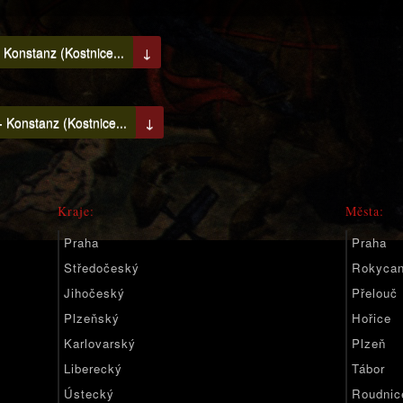
Konstanz (Kostnice...
↓
 Konstanz (Kostnice...
↓
Kraje:
Města:
Praha
Praha
Středočeský
Rokyca
Jihočeský
Přelouč
Plzeňský
Hořice
Karlovarský
Plzeň
Liberecký
Tábor
Ústecký
Roudnic