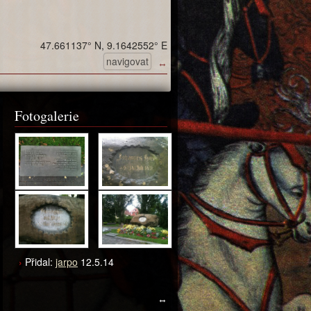
47.661137° N, 9.1642552° E
navigovat
↔
Fotogalerie
Přidal:
jarpo
12.5.14
↔