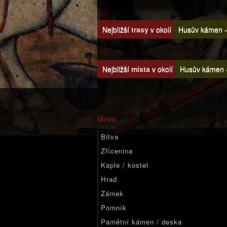
Nejbližší
trasy
v okolí
Husův kámen - 
Nejbližší
místa
v okolí
Husův kámen -
Místa:
Bitva
Zřícenina
Kaple / kostel
Hrad
Zámek
Pomník
Pamětní kámen / deska