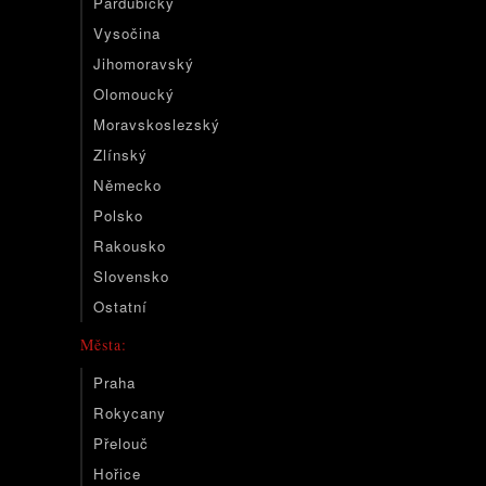
Pardubický
Vysočina
Jihomoravský
Olomoucký
Moravskoslezský
Zlínský
Německo
Polsko
Rakousko
Slovensko
Ostatní
Města:
Praha
Rokycany
Přelouč
Hořice