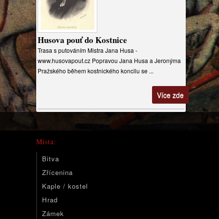
Husova pouť do Kostnice
Trasa s putováním Mistra Jana Husa -
www.husovapout.cz Popravou Jana Husa a Jeronýma
Pražského během kostnického koncilu se ...
Více zde
Místa:
Bitva
Zřícenina
Kaple / kostel
Hrad
Zámek