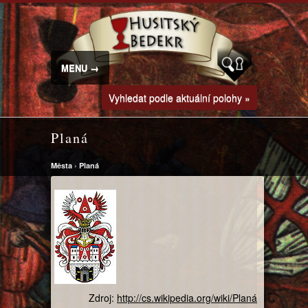
MENU →
Vyhledat podle aktuální polohy »
Planá
Města
›
Planá
Zdroj:
http://cs.wikipedia.org/wiki/Planá