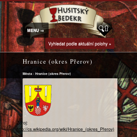
MENU →
Vyhledat podle aktuální polohy »
Hranice (okres Přerov)
Města
›
Hranice (okres Přerov)
Zdroj:
http://cs.wikipedia.org/wiki/Hranice_(okres_Přerov)