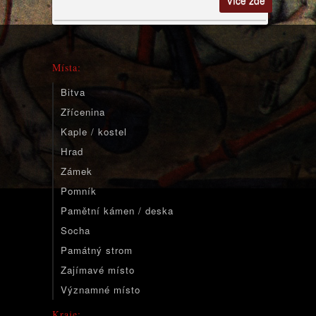
Více zde
Místa:
Bitva
Zřícenina
Kaple / kostel
Hrad
Zámek
Pomník
Pamětní kámen / deska
Socha
Památný strom
Zajímavé místo
Významné místo
Kraje: