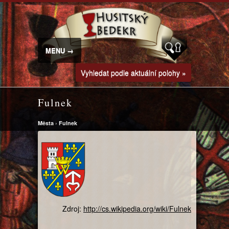
MENU →
Vyhledat podle aktuální polohy »
Fulnek
Města
›
Fulnek
Zdroj:
http://cs.wikipedia.org/wiki/Fulnek