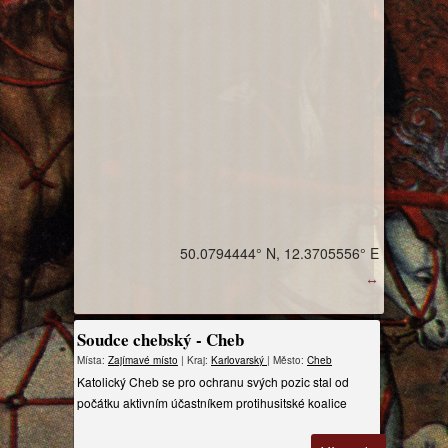
50.0794444° N, 12.3705556° E
↔
Soudce chebský - Cheb
Místa:
Zajímavé místo
| Kraj:
Karlovarský
| Město:
Cheb
Katolický Cheb se pro ochranu svých pozic stal od
počátku aktivním účastníkem protihusitské koalice