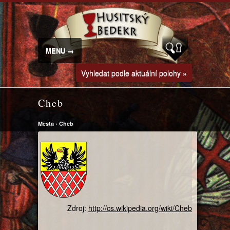
MENU →
Vyhledat podle aktuální polohy »
Cheb
Města
›
Cheb
Zdroj:
http://cs.wikipedia.org/wiki/Cheb