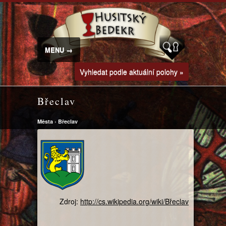
MENU →
Vyhledat podle aktuální polohy »
Břeclav
Města
›
Břeclav
Zdroj:
http://cs.wikipedia.org/wiki/Břeclav