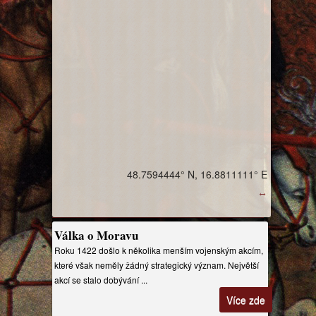
48.7594444° N, 16.8811111° E
↔
Válka o Moravu
Roku 1422 došlo k několika menším vojenským akcím,
které však neměly žádný strategický význam. Největší
akcí se stalo dobývání ...
Více zde