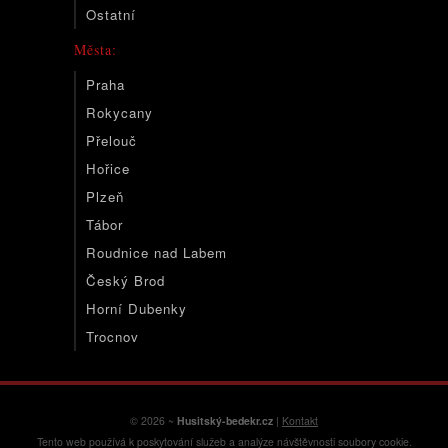
Ostatní
Města:
Praha
Rokycany
Přelouč
Hořice
Plzeň
Tábor
Roudnice nad Labem
Český Brod
Horní Dubenky
Trocnov
© 2026 ~
Husitský-bedekr.cz
|
Kontakt
Tento web používá k poskytování služeb a analýze návštěvnosti soubory cookie.