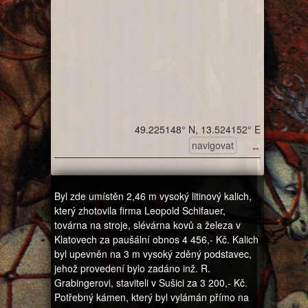
49.225148° N, 13.524152° E
navigovat
↔
Byl zde umístěn 2,46 m vysoký litinový kalich,
který zhotovila firma Leopold Schifauer,
továrna na stroje, slévárna kovů a železa v
Klatovech za paušální obnos 4 456,- Kč. Kalich
byl upevněn na 3 m vysoký zděný podstavec,
jehož provedení bylo zadáno inž. R.
Grabingerovi, staviteli v Sušici za 3 200,- Kč.
Potřebný kámen, který byl vylámán přímo na