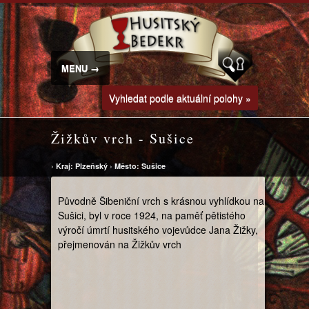
MENU →
Vyhledat podle aktuální polohy »
Žižkův vrch - Sušice
›
Kraj: Plzeňský
›
Město: Sušice
Původně Šibeniční vrch s krásnou vyhlídkou na
Sušici, byl v roce 1924, na paměť pětistého
výročí úmrtí husitského vojevůdce Jana Žižky,
přejmenován na Žižkův vrch