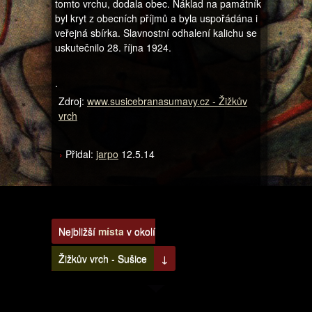
tomto vrchu, dodala obec. Náklad na památník
byl kryt z obecních příjmů a byla uspořádána i
veřejná sbírka. Slavnostní odhalení kalichu se
uskutečnilo 28. října 1924.
.
Zdroj:
www.susicebranasumavy.cz - Žižkův
vrch
Přidal:
jarpo
12.5.14
Nejbližší
místa
v okolí
Žižkův vrch - Sušice
↓