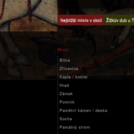
Nejbližší
místa
v okolí
Žižkův dub u T
Místa:
Bitva
Zřícenina
Kaple / kostel
Hrad
Zámek
Pomník
Pamětní kámen / deska
Socha
Památný strom