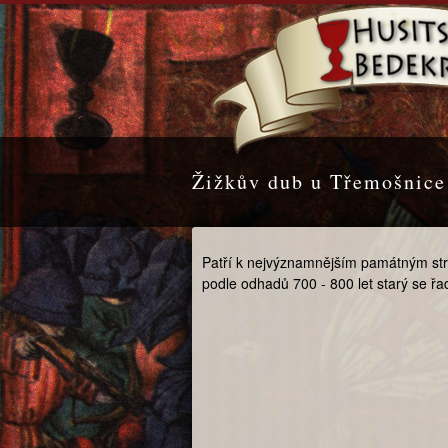
Žižkův dub u Třemošnice 
Patří k nejvýznamnějším památným s
podle odhadů 700 - 800 let starý se ř