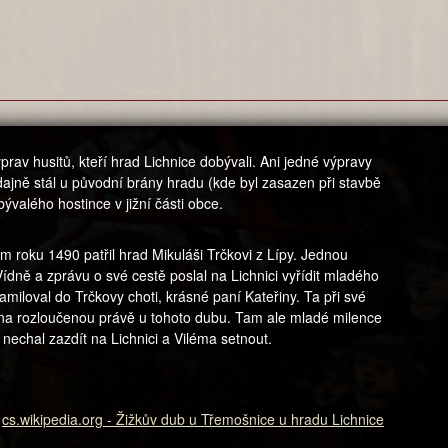
rav husitů, kteří hrad Lichnice dobývali. Ani jedné výpravy
ajně stál u původní brány hradu (kde byl zasazen při stavbě
ývalého hostince v jižní části obce.
m roku 1490 patřil hrad Mikuláši Trčkovi z Lípy. Jednou
ídně a zprávu o své cestě poslal na Lichnici vyřídit mladého
amiloval do Trčkovy choti, krásné paní Kateřiny. Ta při své
e na rozloučenou právě u tohoto dubu. Tam ale mladé milence
u nechal zazdít na Lichnici a Viléma setnout.
:
cs.wikipedia.org - Žižkův dub u Třemošnice u hradu Lichnice