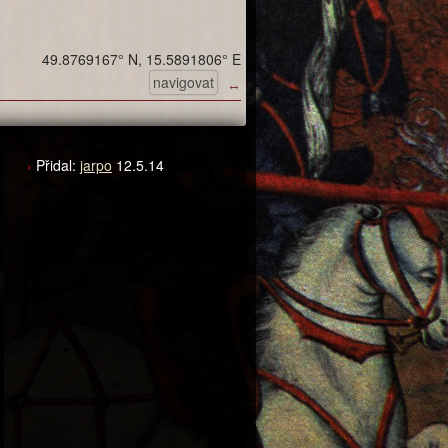
49.8769167° N, 15.5891806° E
navigovat
↔
Přidal:
jarpo
12.5.14