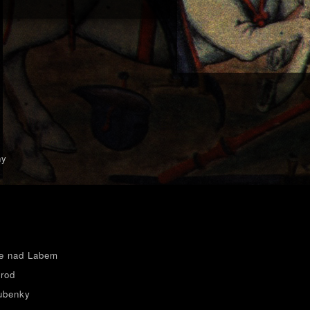
ny
e nad Labem
rod
ubenky