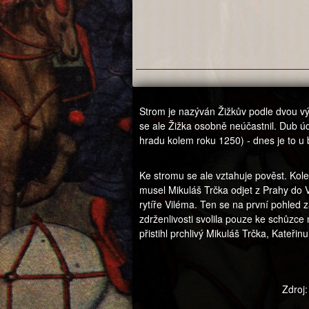
Strom je nazýván Žižkův podle dvou výp
se ale Žižka osobně neúčastnil. Dub úd
hradu kolem roku 1250) - dnes je to u b
Ke stromu se ale vztahuje pověst. Kole
musel Mikuláš Trčka odjet z Prahy do V
rytíře Viléma. Ten se na první pohled z
zdrženlivosti svolila pouze ke schůzc
přistihl prchlivý Mikuláš Trčka, Kateřin
Zdroj