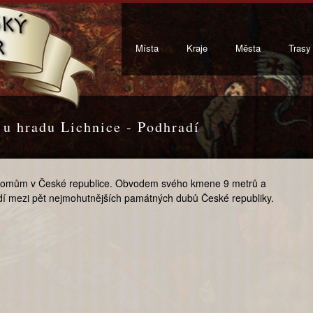
Místa
Kraje
Města
Trasy
u hradu Lichnice - Podhradí
tromům v České republice. Obvodem svého kmene 9 metrů a
adí mezi pět nejmohutnějších památných dubů České republiky.