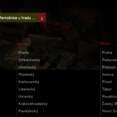
řemošnice u hradu ...
↓
Kraje:
Města:
Praha
Praha
Středočeský
Rokyca
Jihočeský
Přelouč
Plzeňský
Hořice
Karlovarský
Plzeň
Liberecký
Tábor
Ústecký
Roudnic
Královéhradecký
Český B
Pardubický
Horní D