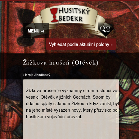
MENU →
Vyhledat podle aktuální polohy »
Žižkova hrušeň (Otěvěk)
›
Kraj: Jihočeský
Žižkova hrušeň je významný strom rostoucí ve
vesnici Otěvěk v jižních Čechách. Strom byl
údajně spjatý s Janem Žižkou a když zanikl, byl
na jeho místě vysazen nový, který přízvisko po
husitském vojevůdci převzal.