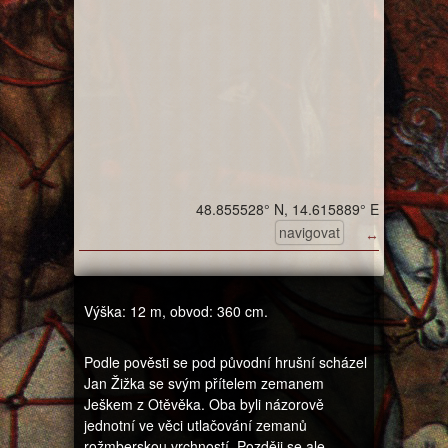
48.855528° N, 14.615889° E
navigovat
↔
Výška: 12 m, obvod: 360 cm.
Podle pověsti se pod původní hrušní scházel
Jan Žižka se svým přítelem zemanem
Ješkem z Otěvěka. Oba byli názorově
jednotní ve věci utlačování zemanů
rožmberskou vrchností. Později se ale