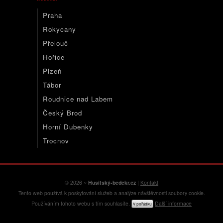
Praha
Rokycany
Přelouč
Hořice
Plzeň
Tábor
Roudnice nad Labem
Český Brod
Horní Dubenky
Trocnov
© 2026 ~
Husitský-bedekr.cz
|
Kontakt
Tento web používá k poskytování služeb a analýze návštěvnosti soubory cookie.
Používáním tohoto webu s tím souhlasíte.
Další informace
V pořádku