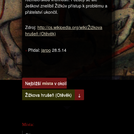
Ješkovi znelíbil Žižkův přístup k problému a
přátelství ukončil.
Zdroj:
http://cs.wikipedia.org/wiki/Žižkova
hrušeň (Otěvěk)
Přidal:
jarpo
28.5.14
Nejbližší
místa
v okolí
Žižkova hrušeň (Otěvěk)
↓
Místa: