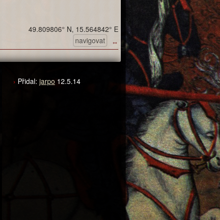
49.809806° N, 15.564842° E
navigovat
↔
Přidal:
jarpo
12.5.14