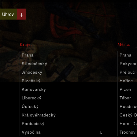
- Úhrov
↓
Kraje:
Města:
Praha
Praha
Středočeský
Rokyca
Jihočeský
Přelouč
Plzeňský
Hořice
Karlovarský
Plzeň
Liberecký
Tábor
Ústecký
Roudnic
Královéhradecký
Český B
Pardubický
Horní D
↓
Vysočina
Trocnov