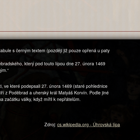
tabule s černým textem (později již pouze opřená u paty
bradského, který pod touto lípou dne 27. února 1469
kým.“
sti, ve které podepsali 27. února 1469 (staré pohlednice
Jiří z Poděbrad a uherský král Matyáš Korvín. Podle jiné
a začátku války, když mířil k nepřátelům.
Zdroj:
cs.wikipedia.org - Úhrovská lípa