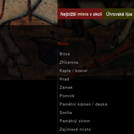
Nejbližší
místa
v okolí
Úhrovská lípa 
Místa:
Bitva
Zřícenina
Kaple / kostel
Hrad
Zámek
Pomník
Pamětní kámen / deska
Socha
Památný strom
Zajímavé místo