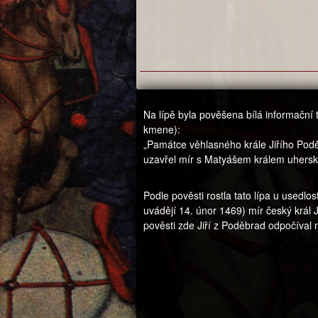
Na lípě byla pověšena bílá informační 
kmene):
„Památce věhlasného krále Jiřího Podě
uzavřel mír s Matyášem králem uhers
Podle pověsti rostla tato lípa u usedlo
uvádějí 14. únor 1469) mír český král 
pověsti zde Jiří z Poděbrad odpočíval n