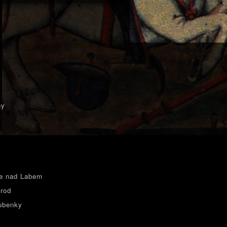
ny
e nad Labem
rod
ubenky