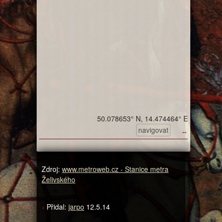
50.078653° N, 14.474464° E
navigovat
↔
Zdroj:
www.metroweb.cz - Stanice metra
Želivského
Přidal:
jarpo
12.5.14