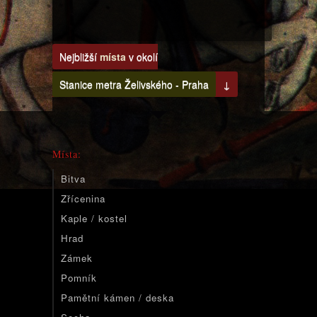
Nejbližší
místa
v okolí
Stanice metra Želivského - Praha
↓
Místa:
Bitva
Zřícenina
Kaple / kostel
Hrad
Zámek
Pomník
Pamětní kámen / deska