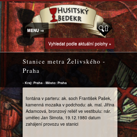
MENU →
Vyhledat podle aktuální polohy »
Stanice metra Želivského -
Praha
›
Kraj: Praha
›
Město: Praha
fontána v parteru: ak. soch František Pašek,
kamenná mozaika v podchodu: ak. mal. Jiřina
Adamcová, bronzový reliéf ve vestibulu: nár.
umělec Jan Simota, 19.12.1980 datum
zahájení provozu ve stanici