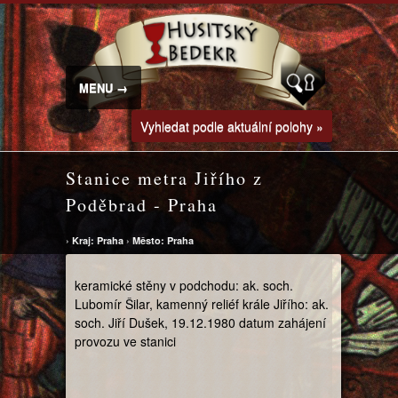
MENU →
Vyhledat podle aktuální polohy »
Stanice metra Jiřího z
Poděbrad - Praha
›
Kraj: Praha
›
Město: Praha
keramické stěny v podchodu: ak. soch.
Lubomír Šilar, kamenný reliéf krále Jiřího: ak.
soch. Jiří Dušek, 19.12.1980 datum zahájení
provozu ve stanici