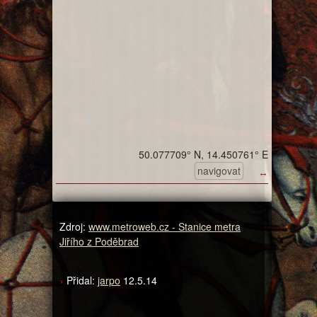
50.077709° N, 14.450761° E
navigovat
↔
Zdroj:
www.metroweb.cz - Stanice metra
Jiřího z Poděbrad
Přidal:
jarpo
12.5.14