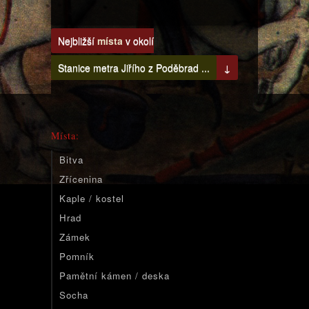
Nejbližší
místa
v okolí
Stanice metra Jiřího z Poděbrad ...
↓
Místa:
Bitva
Zřícenina
Kaple / kostel
Hrad
Zámek
Pomník
Pamětní kámen / deska
Socha