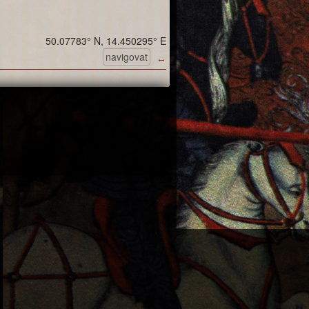
50.07783° N, 14.450295° E
navigovat
↔