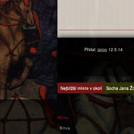
Přidal:
jarpo
12.5.14
Nejbližší
místa
v okolí
Socha Jana Žiž
Místa:
Bitva