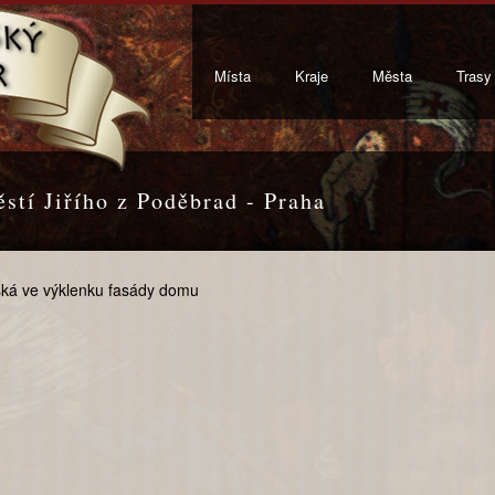
Místa
Kraje
Města
Trasy
stí Jiřího z Poděbrad - Praha
nská ve výklenku fasády domu