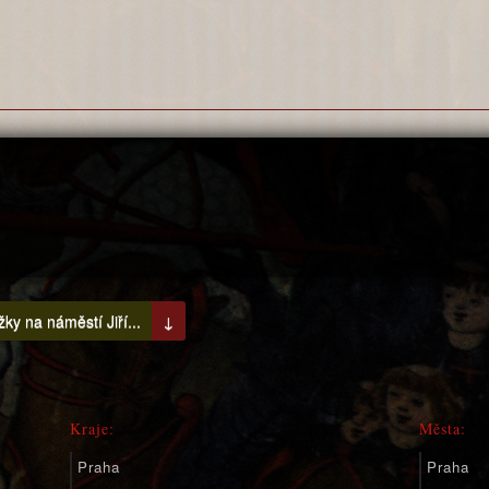
ky na náměstí Jiří...
↓
Kraje:
Města:
Praha
Praha