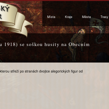
Místa
Kraje
Města
Trasy
nu 1918) se soškou husity na Obecním
erou střeží po stranách dvojice alegorických figur od