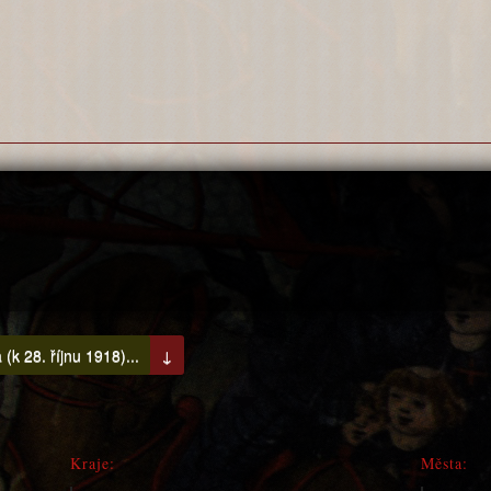
(k 28. říjnu 1918)...
↓
Kraje:
Města: