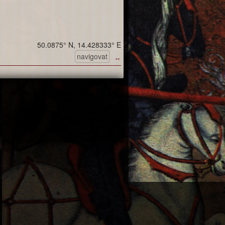
50.0875° N, 14.428333° E
navigovat
↔