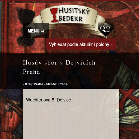
MENU →
Vyhledat podle aktuální polohy »
Husův sbor v Dejvicích -
Praha
›
Kraj: Praha
›
Město: Praha
Wuchterlova 5, Dejvice