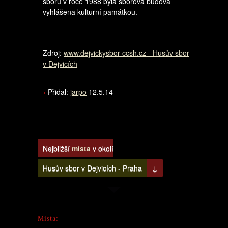
sboru v roce 1988 byla sborová budova
vyhlášena kulturní památkou.
Zdroj:
www.dejvickysbor-ccsh.cz - Husův sbor
v Dejvicích
Přidal:
jarpo
12.5.14
Nejbližší
místa
v okolí
Husův sbor v Dejvicích - Praha
↓
Místa: