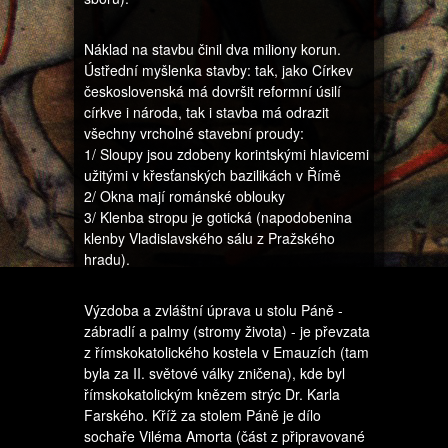
Náklad na stavbu činil dva miliony korun.
Ústřední myšlenka stavby: tak, jako Církev
československá má dovršit reformní úsilí
církve i národa, tak i stavba má odrazit
všechny vrcholné stavební proudy:
1/ Sloupy jsou zdobeny korintskými hlavicemi
užitými v křesťanských bazilikách v Římě
2/ Okna mají románské oblouky
3/ Klenba stropu je gotická (napodobenina
klenby Vladislavského sálu z Pražského
hradu).
Výzdoba a zvláštní úprava u stolu Páně -
zábradlí a palmy (stromy života) - je převzata
z římskokatolického kostela v Emauzích (tam
byla za II. světové války zničena), kde byl
římskokatolickým knězem strýc Dr. Karla
Farského. Kříž za stolem Páně je dílo
sochaře Viléma Amorta (část z připravované