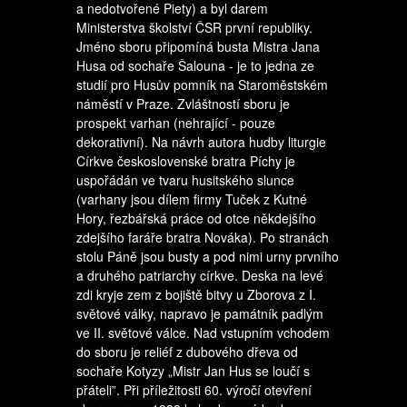
a nedotvořené Piety) a byl darem
Ministerstva školství ČSR první republiky.
Jméno sboru připomíná busta Mistra Jana
Husa od sochaře Šalouna - je to jedna ze
studií pro Husův pomník na Staroměstském
náměstí v Praze. Zvláštností sboru je
prospekt varhan (nehrající - pouze
dekorativní). Na návrh autora hudby liturgie
Církve československé bratra Píchy je
uspořádán ve tvaru husitského slunce
(varhany jsou dílem firmy Tuček z Kutné
Hory, řezbářská práce od otce někdejšího
zdejšího faráře bratra Nováka). Po stranách
stolu Páně jsou busty a pod nimi urny prvního
a druhého patriarchy církve. Deska na levé
zdi kryje zem z bojiště bitvy u Zborova z I.
světové války, napravo je památník padlým
ve II. světové válce. Nad vstupním vchodem
do sboru je reliéf z dubového dřeva od
sochaře Kotyzy „Mistr Jan Hus se loučí s
přáteli”. Při příležitosti 60. výročí otevření