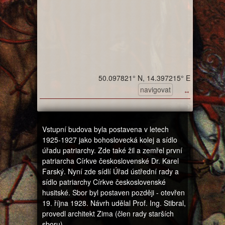
50.097821° N, 14.397215° E
navigovat
↔
Vstupní budova byla postavena v letech
1925-1927 jako bohoslovecká kolej a sídlo
úřadu patriarchy. Zde také žil a zemřel první
patriarcha Církve československé Dr. Karel
Farský. Nyní zde sídlí Úřad ústřední rady a
sídlo patriarchy Církve československé
husitské. Sbor byl postaven později - otevřen
19. října 1928. Návrh udělal Prof. Ing. Stibral,
provedl architekt Zima (člen rady starších
sboru).