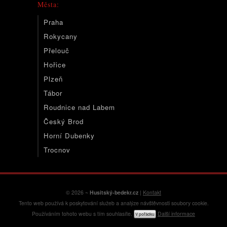
Města:
Praha
Rokycany
Přelouč
Hořice
Plzeň
Tábor
Roudnice nad Labem
Český Brod
Horní Dubenky
Trocnov
© 2026 ~
Husitský-bedekr.cz
|
Kontakt
Tento web používá k poskytování služeb a analýze návštěvnosti soubory cookie.
Používáním tohoto webu s tím souhlasíte.
Další informace
V pořádku