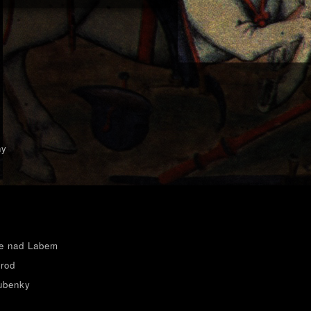
ny
e nad Labem
rod
ubenky