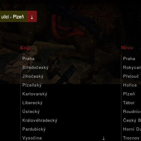
ulici - Plzeň
↓
Kraje:
Města:
Praha
Praha
Středočeský
Rokyca
Jihočeský
Přelouč
Plzeňský
Hořice
Karlovarský
Plzeň
Liberecký
Tábor
Ústecký
Roudnic
Královéhradecký
Český B
Pardubický
Horní D
↓
Vysočina
Trocnov