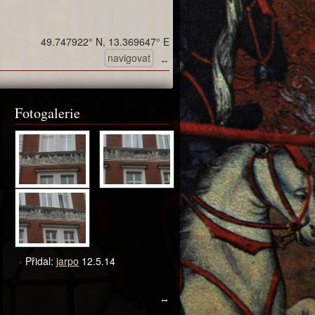
49.747922° N, 13.369647° E
navigovat
↔
Fotogalerie
Přidal:
jarpo
12.5.14
↔