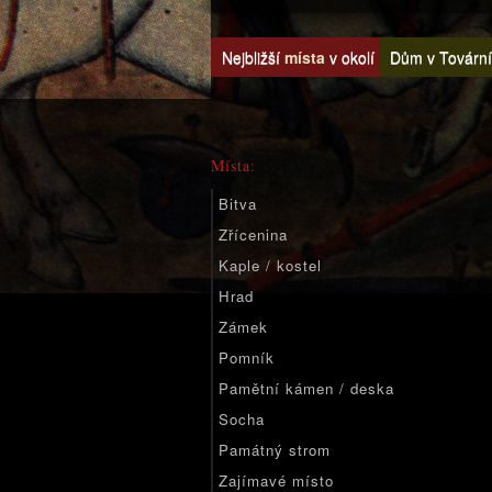
Nejbližší
místa
v okolí
Dům v Tovární 
Místa:
Bitva
Zřícenina
Kaple / kostel
Hrad
Zámek
Pomník
Pamětní kámen / deska
Socha
Památný strom
Zajímavé místo