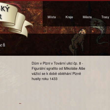
Místa
Kraje
Města
Trasy
zeň
Dům v Plzni v Tovární ulici čp. 8 -
Figurální sgrafito od Mikoláše Alše
vážící se k době obléhání Plzně
husity roku 1433
↔